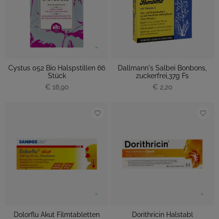
Cystus 052 Bio Halspstillen 66
Dallmann's Salbei Bonbons,
Stück
zuckerfrei,37g Fs
€ 18,90
€ 2,20
Dolorflu Akut Filmtabletten
Dorithricin Halstabl