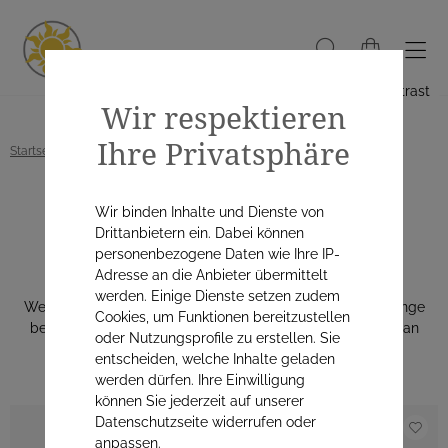
Hoher Kontrast
Wir respektieren
Ihre Privatsphäre
Startseite
Alle Produkte
Anwendungsgebiete
Atemwege
Wir binden Inhalte und Dienste von
Atemwege
Drittanbietern ein. Dabei können
personenbezogene Daten wie Ihre IP-
Adresse an die Anbieter übermittelt
werden. Einige Dienste setzen zudem
Wenn der Hals krazt, die Atemwege verstopft oder die Lunge
Cookies, um Funktionen bereitzustellen
bedrückt ist, dann finden Sie
bei uns
eine große Auswahl an
oder Nutzungsprofile zu erstellen. Sie
Produkten, die Abhilfe schaffen können.
entscheiden, welche Inhalte geladen
werden dürfen. Ihre Einwilligung
können Sie jederzeit auf unserer
Datenschutzseite widerrufen oder
anpassen.