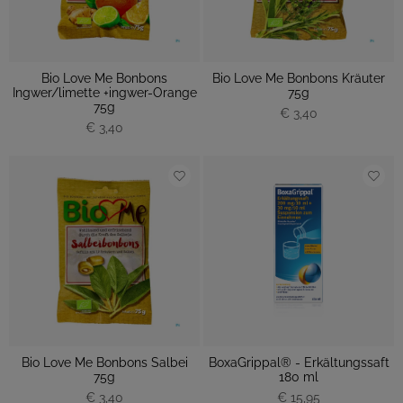
Bio Love Me Bonbons
Bio Love Me Bonbons Kräuter
Ingwer/limette +ingwer-Orange
75g
75g
€ 3,40
€ 3,40
Bio Love Me Bonbons Salbei
BoxaGrippal® - Erkältungssaft
75g
180 ml
€ 3,40
€ 15,95