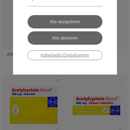
A.Vogel Bronchiforce Honig-
Aboca Fitonasal Kinder-
Individuelle Einstellungen
eibisch Spray (30 ml)
Nasenspray (125 ml)
€ 15,90
€ 16,90