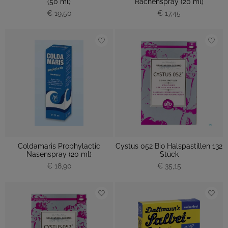
(50 ml)
Rachenspray (20 ml)
€ 19,50
€ 17,45
Coldamaris Prophylactic
Cystus 052 Bio Halspastillen 132
Nasenspray (20 ml)
Stück
€ 18,90
€ 35,15