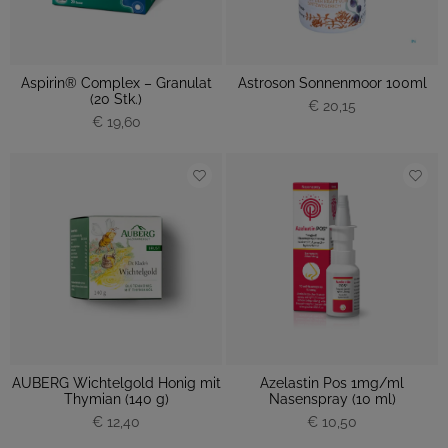
Aspirin® Complex – Granulat
Astroson Sonnenmoor 100ml
(20 Stk.)
€ 20,15
€ 19,60
AUBERG Wichtelgold Honig mit
Azelastin Pos 1mg/ml
Thymian (140 g)
Nasenspray (10 ml)
€ 12,40
€ 10,50