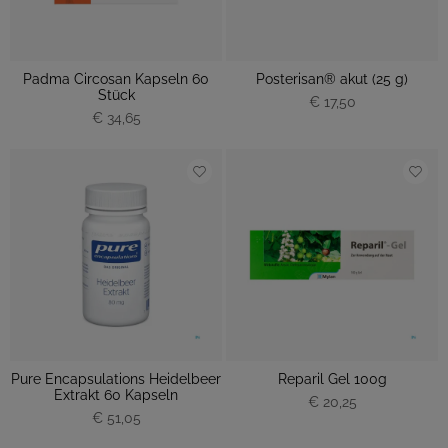
Padma Circosan Kapseln 60
Posterisan® akut (25 g)
Stück
€ 17,50
€ 34,65
Pure Encapsulations Heidelbeer
Reparil Gel 100g
Extrakt 60 Kapseln
€ 20,25
€ 51,05