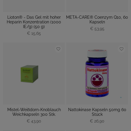
Lioton® - Das Gel mit hoher
META-CARE® Coenzym Q10, 60
Heparin Konzentration (1000
Kapseln
IE/g) (50 g)
€ 53,95
€ 15,65
Mistel-Weißdorn-Knoblauch
Nattokinase Kapseln 50mg 60
Weichkapseln 300 Stk.
Stück
€ 43,90
€ 26,90