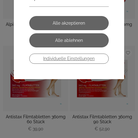
Alpinamed Cardiovasc Cacao
Antistax Filmtabletten 360mg
Kapseln 60 Stück
30 Stück
€ 34,30
€ 22,90
Individuelle Einstellungen
Antistax Filmtabletten 360mg
Antistax Filmtabletten 360mg
60 Stück
90 Stück
€ 39,90
€ 52,90