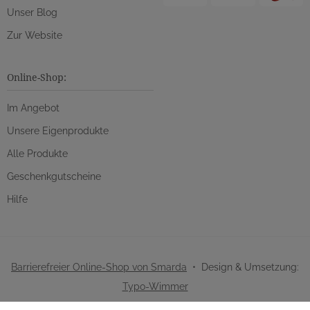
Unser Blog
Zur Website
Online-Shop:
Im Angebot
Unsere Eigenprodukte
Alle Produkte
Geschenkgutscheine
Hilfe
Barrierefreier Online-Shop von Smarda
• Design & Umsetzung:
Typo-Wimmer