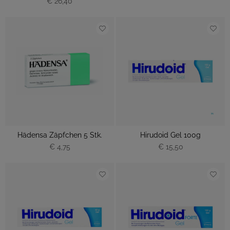
€ 26,40
Hädensa Zäpfchen 5 Stk.
Hirudoid Gel 100g
€ 4,75
€ 15,50