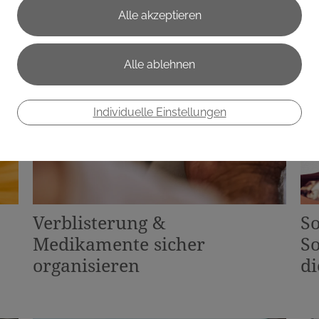
Individuelle Einstellungen
Verblisterung &
S
Medikamente sicher
S
organisieren
di