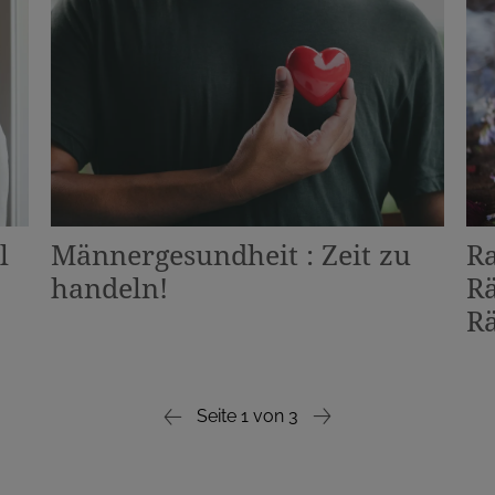
l
Männergesundheit : Zeit zu
Ra
handeln!
R
R
Seite
1
von
3