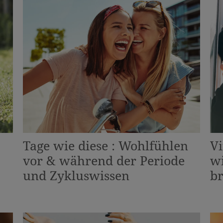
Tage wie diese : Wohlfühlen
V
vor & während der Periode
wi
und Zykluswissen
b