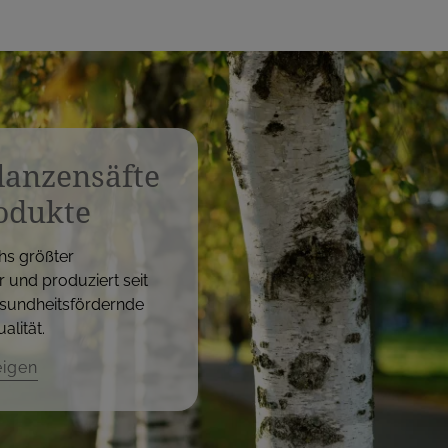
flanzensäfte
odukte
hs größter
r und produziert seit
sundheitsfördernde
alität.
eigen