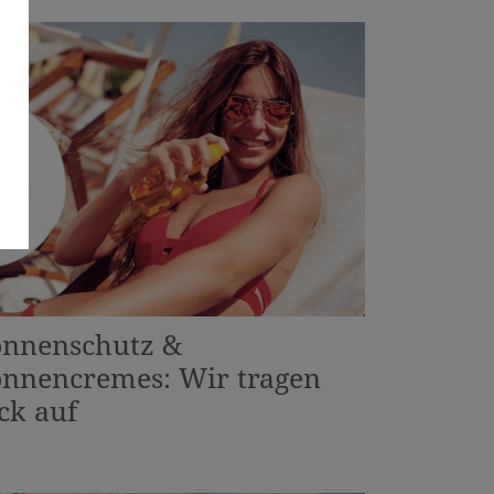
onnenschutz &
onnencremes: Wir tragen
ck auf