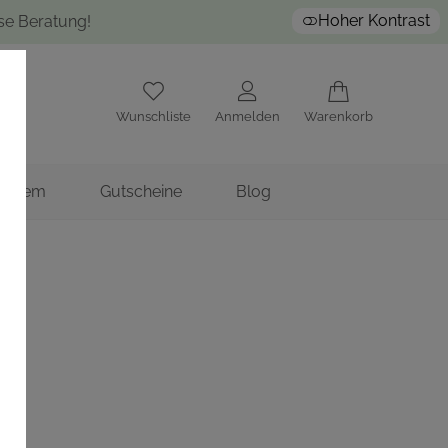
Hoher Kontrast
ose Beratung!
Wunschliste
Anmelden
Warenkorb
nstitem
Gutscheine
Blog