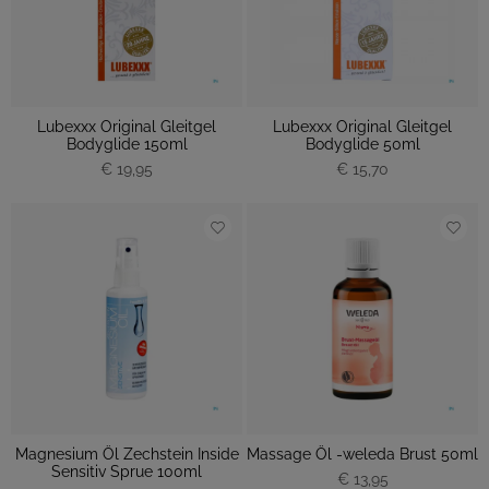
Lubexxx Original Gleitgel
Lubexxx Original Gleitgel
Bodyglide 150ml
Bodyglide 50ml
€ 19,95
€ 15,70
Magnesium Öl Zechstein Inside
Massage Öl -weleda Brust 50ml
Sensitiv Sprue 100ml
€ 13,95