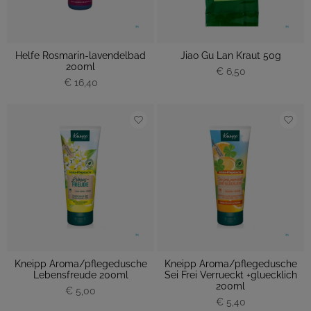
Helfe Rosmarin-lavendelbad
Jiao Gu Lan Kraut 50g
200ml
€ 6,50
€ 16,40
Kneipp Aroma/pflegedusche
Kneipp Aroma/pflegedusche
Lebensfreude 200ml
Sei Frei Verrueckt +gluecklich
200ml
€ 5,00
€ 5,40