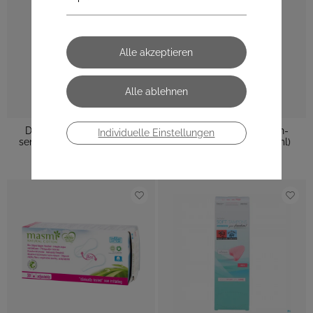
Deumavan Waschlotion-
Deumavan Waschlotion-
Individuelle Einstellungen
sensitive Lavendel (200 ml)
sensitive Neutral (200 ml)
€ 15,95
€ 16,70