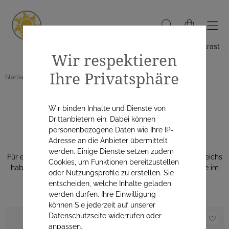
Hoher Kontrast
Wir respektieren
Ihre Privatsphäre
Startseite
Alle Produkte
Kosmetik & Körperpflege
Intimpflege
Wir binden Inhalte und Dienste von
Intimpflege
Drittanbietern ein. Dabei können
personenbezogene Daten wie Ihre IP-
Adresse an die Anbieter übermittelt
werden. Einige Dienste setzen zudem
Für eine schonende Reinigung & sanfte Pflege des Intimbereichs
Cookies, um Funktionen bereitzustellen
haben wir eine große Auswahl an Hygieneprodukten für Sie im
oder Nutzungsprofile zu erstellen. Sie
österreichischen
naturapo Online Shop.
entscheiden, welche Inhalte geladen
werden dürfen. Ihre Einwilligung
können Sie jederzeit auf unserer
Datenschutzseite widerrufen oder
anpassen.