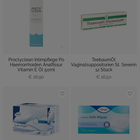
Proctyclean Intimpflege Po
TeebaumÖl
Haemorrhoiden Analfissur
Vaginalsuppositorien St. Severin
Vitamin E Öl 50ml
12 Stück
€ 26,90
€ 16,50