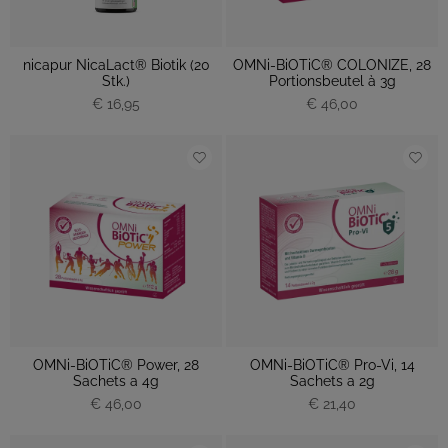
nicapur NicaLact® Biotik (20
OMNi-BiOTiC® COLONIZE, 28
Stk.)
Portionsbeutel à 3g
€ 16,95
€ 46,00
OMNi-BiOTiC® Power, 28
OMNi-BiOTiC® Pro-Vi, 14
Sachets a 4g
Sachets a 2g
€ 46,00
€ 21,40