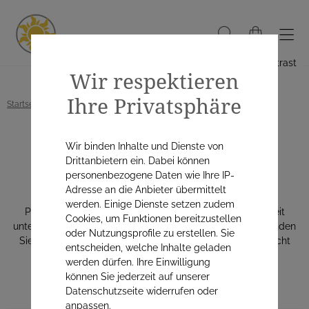
Hoher Kontrast
Wir respektieren
Ihre Privatsphäre
Startseite
Alle Produkte
Gesundheitsvorsorge
Probiotika
Wir binden Inhalte und Dienste von
Probiotika
Drittanbietern ein. Dabei können
personenbezogene Daten wie Ihre IP-
Adresse an die Anbieter übermittelt
werden. Einige Dienste setzen zudem
Probiotika können den Darm & die allgemeine Gesundheit
Cookies, um Funktionen bereitzustellen
unterstützen. Im
österreichischen Naturapo Online Shop
finden
oder Nutzungsprofile zu erstellen. Sie
Sie hochwertige Produkte verschiedener Marken. Psst: Nicht
entscheiden, welche Inhalte geladen
vergessen - nach jedem Antibiotikum bitte immer ein
werden dürfen. Ihre Einwilligung
Probiotikum. Das macht den Darm glücklich!
können Sie jederzeit auf unserer
Datenschutzseite widerrufen oder
anpassen.