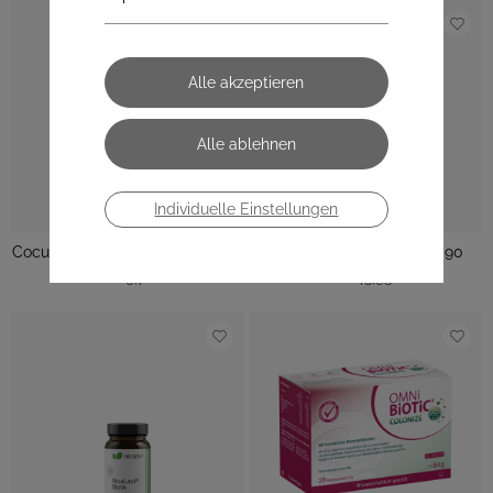
Individuelle Einstellungen
Cocurmin Colo Kapseln (30 Stk.)
nicapur NicaLact cura® 90
€ 29,70
€ 43,95