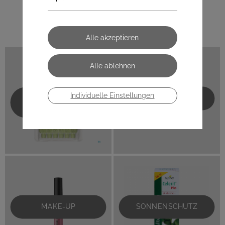
KATEGORIEN
Individuelle Einstellungen
HAUTPFLEGE
MUND- UND
ZAHNPFLEGE
MAKE-UP
SONNENSCHUTZ