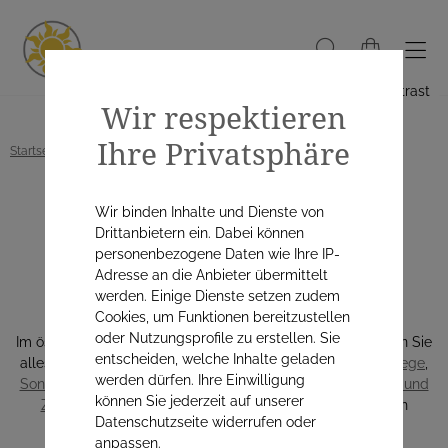
Hoher Kontrast
Wir respektieren
Ihre Privatsphäre
Startseite
Alle Produkte
Kosmetik & Körperpflege
Wir binden Inhalte und Dienste von
Kosmetik &
Drittanbietern ein. Dabei können
personenbezogene Daten wie Ihre IP-
Körperpflege
Adresse an die Anbieter übermittelt
werden. Einige Dienste setzen zudem
Cookies, um Funktionen bereitzustellen
oder Nutzungsprofile zu erstellen. Sie
Im österreichischen
naturapo Apotheken Online Shop
finden Sie
entscheiden, welche Inhalte geladen
alles, was Sie für Ihr Körperhygiene brauchen. Von
Haarpflege
,
werden dürfen. Ihre Einwilligung
Sonnenschutz
Produkten,
Produkten für Ihre Mundhygiene und
können Sie jederzeit auf unserer
Zahnpflege
bis hin zur
dekorativen Kosmetik
. Jetz gleich
Datenschutzseite widerrufen oder
bestellen!
anpassen.