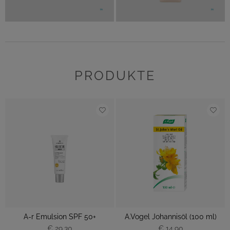
PRODUKTE
A-r Emulsion SPF 50+
A.Vogel Johannisöl (100 ml)
€ 29,30
€ 14,90