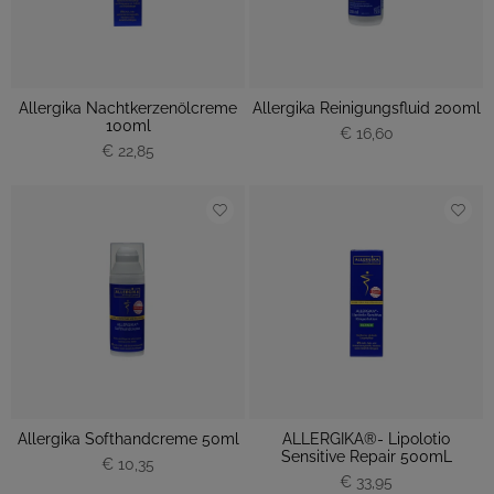
Allergika Nachtkerzenölcreme
Allergika Reinigungsfluid 200ml
100ml
€ 16,60
€ 22,85
Allergika Softhandcreme 50ml
ALLERGIKA®- Lipolotio
Sensitive Repair 500mL
€ 10,35
€ 33,95