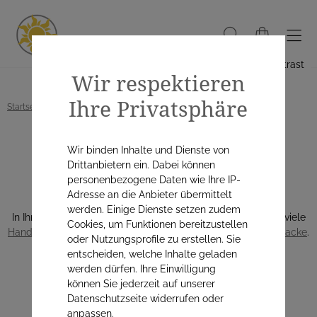
Hoher Kontrast
Wir respektieren
Ihre Privatsphäre
Startseite
Alle Produkte
Kosmetik & Körperpflege
Handpflege
Wir binden Inhalte und Dienste von
Handpflege
Drittanbietern ein. Dabei können
personenbezogene Daten wie Ihre IP-
Adresse an die Anbieter übermittelt
werden. Einige Dienste setzen zudem
In Ihrem österreichischen Naturapo Online Shop finden Sie viele
Cookies, um Funktionen bereitzustellen
Handcremen
, aber auch Produkte zur
Nagelpflege & Nagellacke
.
oder Nutzungsprofile zu erstellen. Sie
Jetzt gleich hier entdecken:
entscheiden, welche Inhalte geladen
werden dürfen. Ihre Einwilligung
können Sie jederzeit auf unserer
KATEGORIEN
Datenschutzseite widerrufen oder
anpassen.