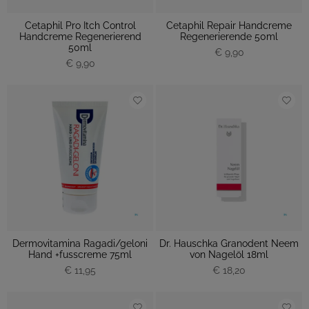
Cetaphil Pro Itch Control
Cetaphil Repair Handcreme
Handcreme Regenerierend
Regenerierende 50ml
50ml
€ 9,90
€ 9,90
Dermovitamina Ragadi/geloni
Dr. Hauschka Granodent Neem
Hand +fusscreme 75ml
von Nagelöl 18ml
€ 11,95
€ 18,20