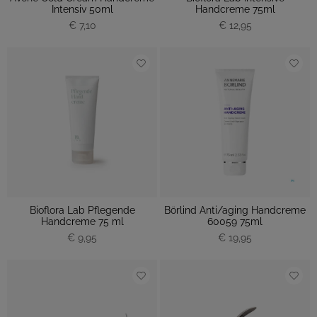
Intensiv 50ml
Handcreme 75ml
€ 7,10
€ 12,95
Bioflora Lab Pflegende
Börlind Anti/aging Handcreme
Handcreme 75 ml
60059 75ml
€ 9,95
€ 19,95