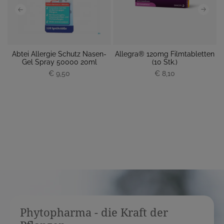
Abtei Allergie Schutz Nasen-
Allegra® 120mg Filmtabletten
0
Gel Spray 50000 20ml
(10 Stk.)
P
€ 9,50
P
€ 8,10
r
r
e
e
i
i
s
s
Phytopharma - die Kraft der