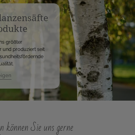
flanzensäfte
odukte
hs größter
r und produziert seit
sundheitsfördernde
alität.
eigen
n können Sie uns gerne