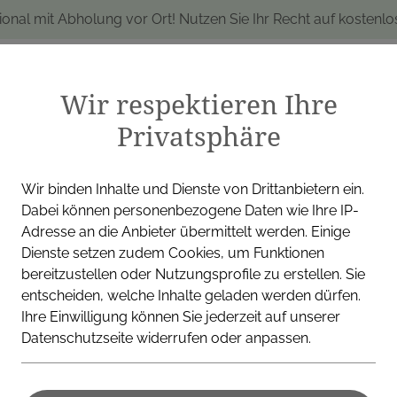
ional mit Abholung vor Ort! Nutzen Sie Ihr Recht auf kostenl
Wir respektieren Ihre
Privatsphäre
produkte
Marken
Alle Produkte
I
Wir binden Inhalte und Dienste von Drittanbietern ein.
Dabei können personenbezogene Daten wie Ihre IP-
Adresse an die Anbieter übermittelt werden. Einige
Dienste setzen zudem Cookies, um Funktionen
STADA ARZNEIMITTEL GMB
bereitzustellen oder Nutzungsprofile zu erstellen. Sie
entscheiden, welche Inhalte geladen werden dürfen.
D3 Tablette
Ihre Einwilligung können Sie jederzeit auf unserer
Datenschutzseite widerrufen oder anpassen.
Immun 60 S