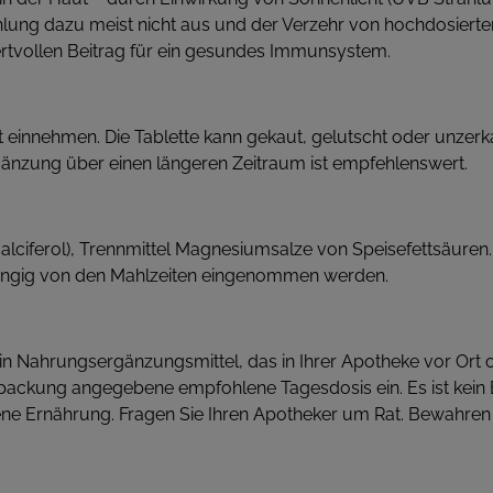
ung dazu meist nicht aus und der Verzehr von hochdosierte
ertvollen Beitrag für ein gesundes Immunsystem.
keit einnehmen. Die Tablette kann gekaut, gelutscht oder unze
änzung über einen längeren Zeitraum ist empfehlenswert.
lciferol), Trennmittel Magnesiumsalze von Speisefettsäuren. Da
ängig von den Mahlzeiten eingenommen werden.
in Nahrungsergänzungsmittel, das in Ihrer Apotheke vor Ort ode
rpackung angegebene empfohlene Tagesdosis ein. Es ist kein
e Ernährung. Fragen Sie Ihren Apotheker um Rat. Bewahren 