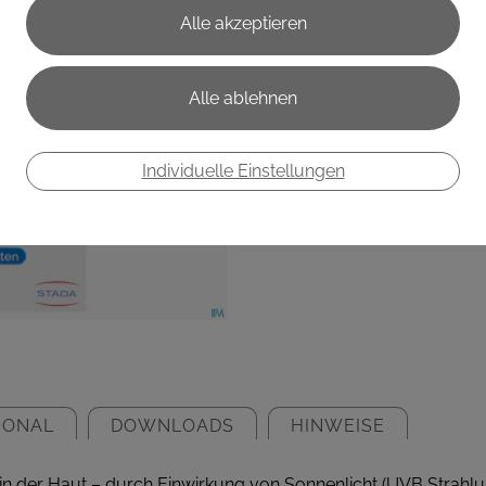
€ 34,90
€ 0,58
/ Stück
Preis inkl. MwSt.
zzgl. Versandkosten
Individuelle Einstellungen
IONAL
DOWNLOADS
HINWEISE
n der Haut – durch Einwirkung von Sonnenlicht (UVB Strahlun