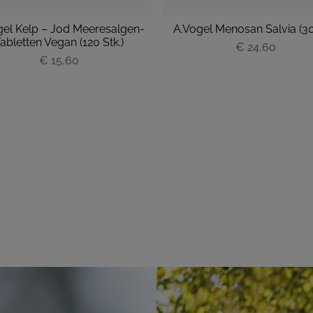
gel Kelp – Jod Meeresalgen-
A.Vogel Menosan Salvia (30 
abletten Vegan (120 Stk.)
P
€ 24,60
€ 15,60
P
r
r
e
e
i
i
s
s