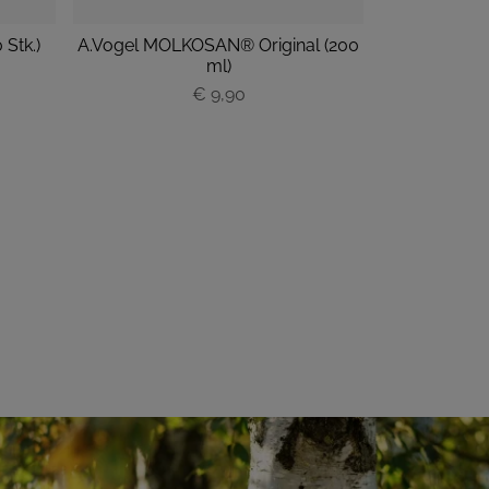
Stk.)
A.Vogel MOLKOSAN® Original (200
A.Vogel MOL
ml)
€ 9,90
P
r
e
i
s