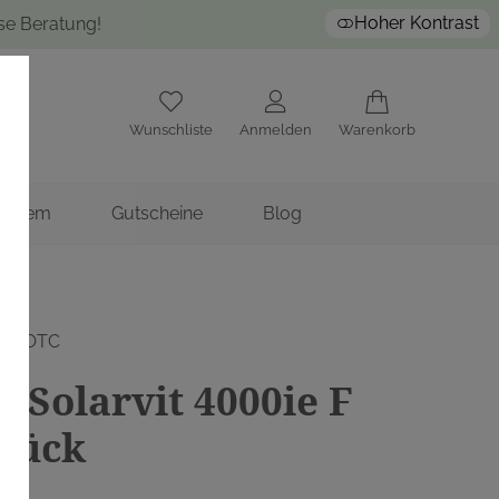
Hoher Kontrast
ose Beratung!
Wunschliste
Anmelden
Warenkorb
nstitem
Gutscheine
Blog
H, OTC
n Solarvit 4000ie F
tück