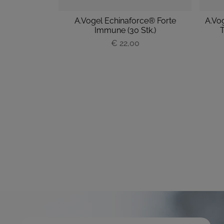
n Ayurveda
A.Vogel Echinaforce® Forte
A.Vo
tk.)
Immune (30 Stk.)
T
P
€ 22,00
r
e
i
s