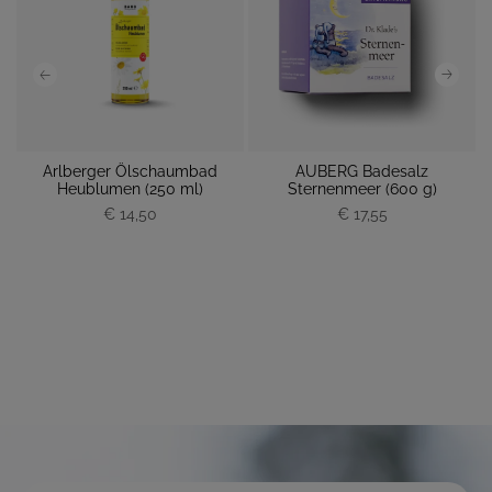
Arlberger Ölschaumbad
AUBERG Badesalz
Heublumen (250 ml)
Sternenmeer (600 g)
€ 14,50
P
€ 17,55
P
r
r
e
e
i
i
s
s