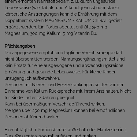
einem erhöhten Nährstoffbedarf, z. B. durch ungesunde
Lebensweise (wie Tabak- und Alkoholgenuss) oder starke
körperliche Anstrengungen kann die Ernährung mit dem
Doppelherz system MAGNESIUM + KALIUM CITRAT gezielt
ergänzt werden. Ein Portionsbeutel enthält: 350 mg
Magnesium, 300 mg Kalium, 5 mg Vitamin B6.
Pflichtangaben
Die angegebene empfohlene tägliche Verzehrsmenge darf
nicht überschritten werden. Nahrungsergänzungsmittel sind
kein Ersatz für eine ausgewogene und abwechslungsreiche
Ernährung und gesunde Lebensweise. Für kleine Kinder
unzugänglich aufbewahren.
Personen mit Nieren- und Herzerkrankungen sollten vor der
Einnahme von Kalium Rücksprache mit Ihrem Arzt halten. Nicht
für Kinder unter 12 Jahren geeignet.
Kann bei übermäßigem Verzehr abführend wirken.
Mengen über 250 mg Magnesium können bei empfindlichen
Personen abführend wirken.
Einmal täglich 1 Portionsbeutel außerhalb der Mahlzeiten in 1
Glas Wasser (ca. 200 ml) auflösen und trinken.