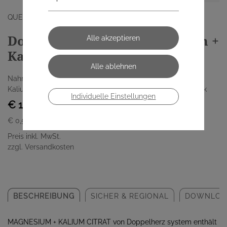
QUEISSER PHARMA AUSTRIA GMBH
Doppelherz System Magnesium +
Kalium Citrat Sport (40 Stk.)
Nahrungsergänzungsmittel, Portionsbeutel mit Magnesium,
Kalium und Vitamin B6, Blutorange-Granatapfel Geschmack
Individuelle Einstellungen
€ 19,95
€ 0,50
/ Stück
Preis inkl. MwSt.
zzgl. Versandkosten
BESCHREIBUNG
SICHER & REGIONAL
DOWNLOA
MAGNESIUM + KALIUM CITRAT von Doppelherz system enthält