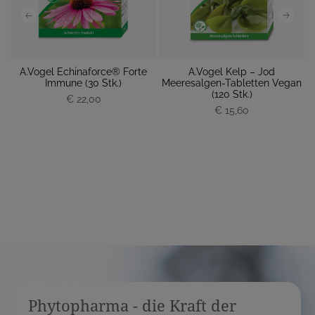
da
A.Vogel Echinaforce® Forte
A.Vogel Kelp – Jod
Immune (30 Stk.)
Meeresalgen-Tabletten Vegan
P
(120 Stk.)
€ 22,00
P
r
€ 15,60
r
e
e
i
i
s
s
Phytopharma - die Kraft der