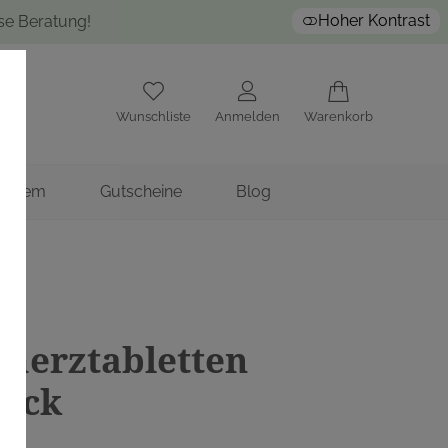
Hoher Kontrast
ose Beratung!
Wunschliste
Anmelden
Warenkorb
nstitem
Gutscheine
Blog
merztabletten
tück