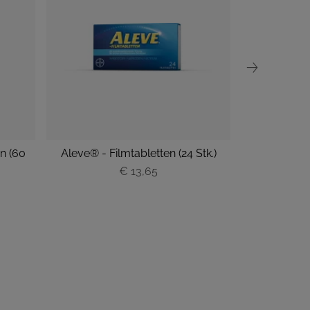
n (60
Aleve® - Filmtabletten (24 Stk.)
Alge
€ 13,65
P
r
e
i
s