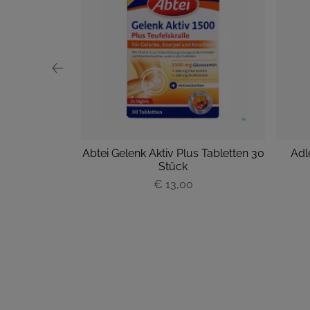
me-Creme (50
Abtei Gelenk Aktiv Plus Tabletten 30
Adle
Stück
€ 13,00
P
r
e
i
s