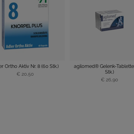
r Ortho Aktiv Nr. 8 (60 Stk.)
agilomed® Gelenk-Tablette
Stk.)
€ 20,50
P
P
€ 26,90
r
r
e
e
i
i
s
s