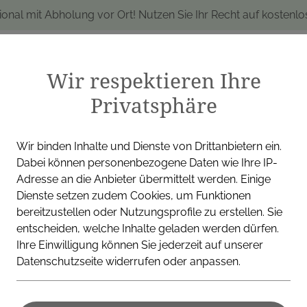
ional mit Abholung vor Ort! Nutzen Sie Ihr Recht auf kostenl
Wir respektieren Ihre
Privatsphäre
produkte
Marken
Alle Produkte
I
Wir binden Inhalte und Dienste von Drittanbietern ein.
Dabei können personenbezogene Daten wie Ihre IP-
Adresse an die Anbieter übermittelt werden. Einige
Dienste setzen zudem Cookies, um Funktionen
GEBRO PHARMA GMBH
bereitzustellen oder Nutzungsprofile zu erstellen. Sie
entscheiden, welche Inhalte geladen werden dürfen.
Eu-Med Sch
Ihre Einwilligung können Sie jederzeit auf unserer
Datenschutzseite widerrufen oder anpassen.
200mg 50 S