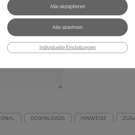
€ 12,45
€ 0,25
/ Stück
Preis inkl. MwSt.
zzgl. Versandkosten
Individuelle Einstellungen
IONAL
DOWNLOADS
HINWEISE
ZUS