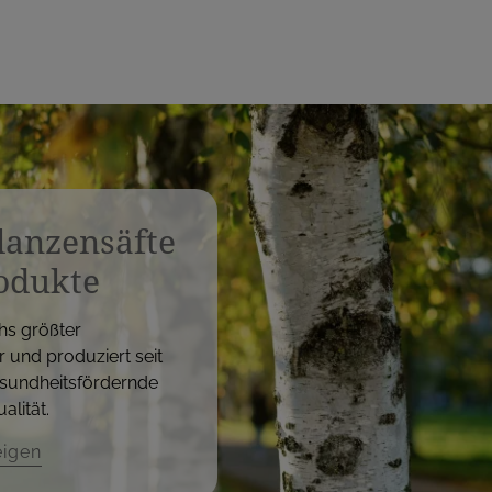
flanzensäfte
odukte
hs größter
r und produziert seit
sundheitsfördernde
alität.
eigen