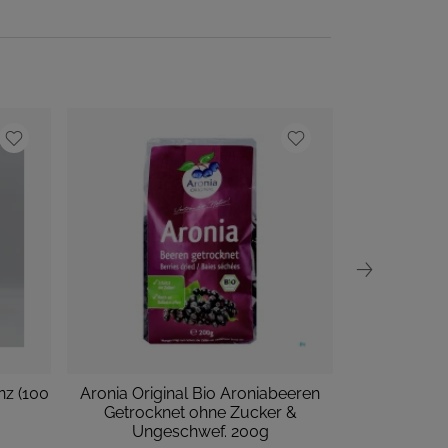
nz (100
Aronia Original Bio Aroniabeeren
Baerentraub
Getrocknet ohne Zucker &
Ungeschwef. 200g
P