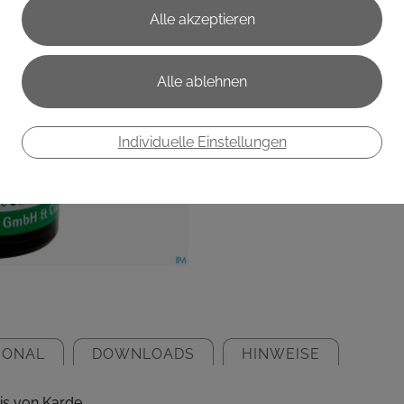
50ml
€ 15,95
€ 31,90
/ 100 ml
Preis inkl. MwSt.
Individuelle Einstellungen
zzgl. Versandkosten
IONAL
DOWNLOADS
HINWEISE
is von Karde