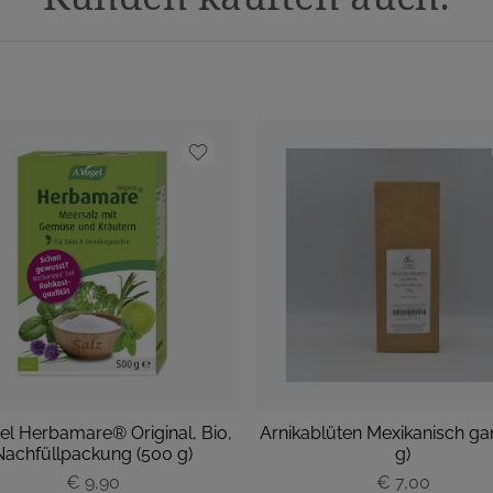
el Herbamare® Original, Bio,
Arnikablüten Mexikanisch ga
Nachfüllpackung (500 g)
g)
€ 9,90
P
€ 7,00
P