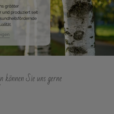
hs größter
r und produziert seit
sundheitsfördernde
alität.
eigen
n können Sie uns gerne
"