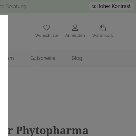
Hoher Kontrast
ose Beratung!
Wunschliste
Anmelden
Warenkorb
nstitem
Gutscheine
Blog
tur Phytopharma