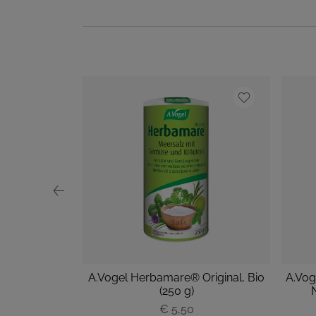
isches Salz
A.Vogel Herbamare® Original, Bio
A.Vog
0714 150g
(250 g)
€ 5,50
P