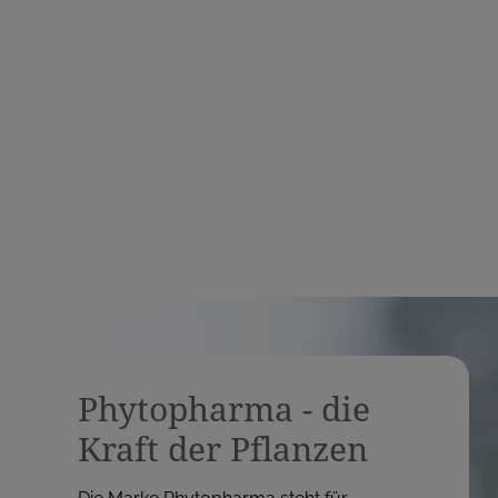
r
e
i
s
Phytopharma - die
Kraft der Pflanzen