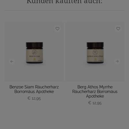
Kunden kauften auch:
Benzoe Siam Räucherharz
Berg Athos Myrrhe
Borromäus Apotheke
Räucherharz Borromäus
Apotheke
€ 12,95
P
P
€ 12,95
r
r
e
e
i
i
s
s