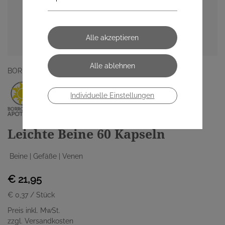
BORROMÄUS APOTHEKE
Individuelle Einstellungen
Leichte Beine 60 Kapseln
Beine | Gefäße | Venen
€ 21,95
€ 0,37
/ Stück
Preis inkl. MwSt.
zzgl. Versandkosten