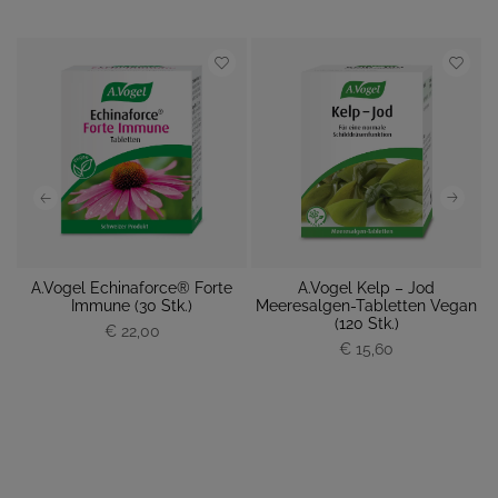
da
A.Vogel Echinaforce® Forte
A.Vogel Kelp – Jod
Immune (30 Stk.)
Meeresalgen-Tabletten Vegan
P
(120 Stk.)
€ 22,00
P
r
€ 15,60
r
e
e
i
i
s
s