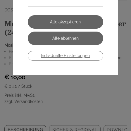
DOSKAR E.U
Moskinto Insektenschutzpflaster
(24 Stk.)
Moskinto - Das intelligente Insektenschutzpflaster:
Frei von Medikamenten & Wirkstoffen
Individuelle Einstellungen
Pflaster aus Kunstseide mit hautfreundlichem Acrylatkleber
Praktische Dose zum Mitnehmen
€ 10,00
€ 0,42
/ Stück
Preis inkl. MwSt.
zzgl. Versandkosten
BESCHREIBUNG
SICHER & REGIONAL
DOWNLOA