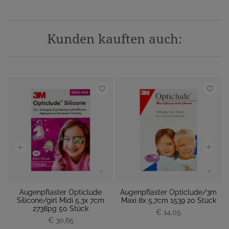
Kunden kauften auch:
ps
Augenpflaster Opticlude
Augenpflaster Opticlude/3m
Silicone/girl Midi 5,3x 7cm
Maxi 8x 5,7cm 1539 20 Stück
P
2738pg 50 Stück
€ 14,05
P
r
€ 30,65
r
e