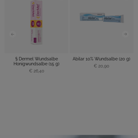
§ Dermel Wundsalbe
Abilar 10% Wundsalbe (20 g)
Honigwundsalbe (15 g)
€ 20,90
€ 26,40
P
P
r
r
e
e
i
i
s
s