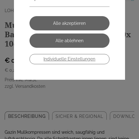
LOHMANN & RAUSCHER GMBH
Mullkompressen Gazin
Baumw.17faedig steril 8fach 10x
10cm 2 Stück
Individuelle Einstellungen
€ 0,40
€ 0,20
/ Stück
Preis inkl. MwSt.
zzgl. Versandkosten
BESCHREIBUNG
SICHER & REGIONAL
DOWNLOA
Gazin Mullkompressen sind weich, saugfähig und
luftdurchlässig. Da alle Schnittkanten innen liegen, sind keine