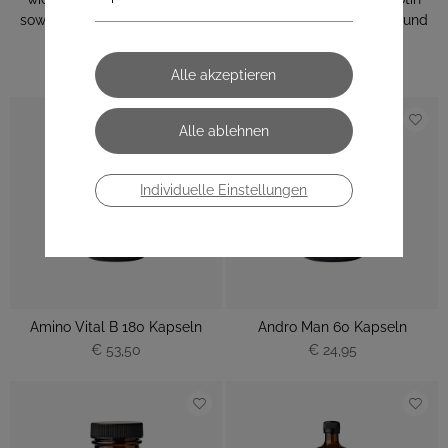
sowie einige Vitamine unterstützen den Erhalt von starken und
gesunden Nägeln, Haaren und der Haut.
Individuelle Einstellungen
Amino Vital B 180 Kapseln
Andro Man 60 Kapseln
€ 53,50
€ 24,95