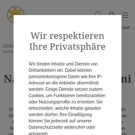
Hoher Kontrast
Wir respektieren
Ihre Privatsphäre
Startseite
Alle Produkte
Unsere Eigenprodukte
Nahrungsergänzungsmittel
Wir binden Inhalte und Dienste von
Drittanbietern ein. Dabei können
Nahrungsergänzungsmi
personenbezogene Daten wie Ihre IP-
Adresse an die Anbieter übermittelt
ttel
werden. Einige Dienste setzen zudem
Cookies, um Funktionen bereitzustellen
oder Nutzungsprofile zu erstellen. Sie
entscheiden, welche Inhalte geladen
Entdecken Sie verschiedene Nahrungsergänzungsmittel im
werden dürfen. Ihre Einwilligung
Online Shop der Borromäus Apotheke Salzburg in Form von
können Sie jederzeit auf unserer
Kapseln oder als Basenpulver. Diese enthalten wertvolle
Datenschutzseite widerrufen oder
Nährstoffe wie Eisen, Magnesium oder Omega 3, die einen
anpassen.
wichtigen Beitrag zu Ihrer Gesundheit leisten. Zink und Biotin