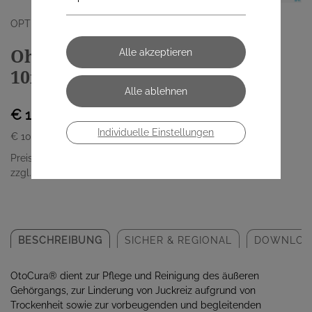
OPTIMA PHARMAZEUTISCHE GMBH
Ohrenspray Pflegeöl Otocura
10ml
€ 10,60
Individuelle Einstellungen
€ 106,00
/ 100 ml
Preis inkl. MwSt.
zzgl. Versandkosten
BESCHREIBUNG
SICHER & REGIONAL
DOWNLOA
OtoCura® dient zur Pflege und Reinigung des äußeren
Gehörgangs, zur Linderung von Juckreiz aufgrund von
Trockenheit sowie zur vorbeugenden und begleitenden