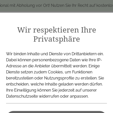
ional mit Abholung vor Ort! Nutzen Sie Ihr Recht auf kostenl
Wir respektieren Ihre
Privatsphäre
produkte
Marken
Alle Produkte
I
Wir binden Inhalte und Dienste von Drittanbietern ein.
Dabei können personenbezogene Daten wie Ihre IP-
Adresse an die Anbieter übermittelt werden. Einige
Dienste setzen zudem Cookies, um Funktionen
QUEISSER PHARMA AUSTR
bereitzustellen oder Nutzungsprofile zu erstellen. Sie
entscheiden, welche Inhalte geladen werden dürfen.
Protefix Wu
Ihre Einwilligung können Sie jederzeit auf unserer
Datenschutzseite widerrufen oder anpassen.
(10 ml)