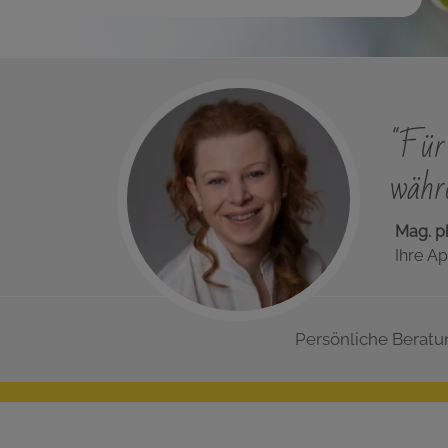
"Für 
währe
Mag. p
Ihre Ap
Persönliche Beratu