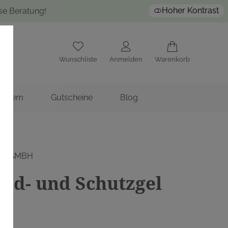
Hoher Kontrast
ose Beratung!
Wunschliste
Anmelden
Warenkorb
nstitem
Gutscheine
Blog
IA GMBH
nd- und Schutzgel