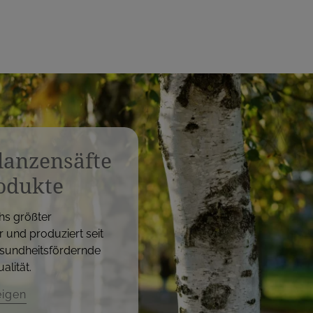
flanzensäfte
odukte
hs größter
r und produziert seit
sundheitsfördernde
alität.
eigen