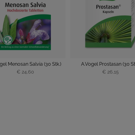
gel Menosan Salvia (30 Stk.)
A.Vogel Prostasan (30 St
€ 24,60
€ 26,15
P
P
r
r
e
e
i
i
s
s