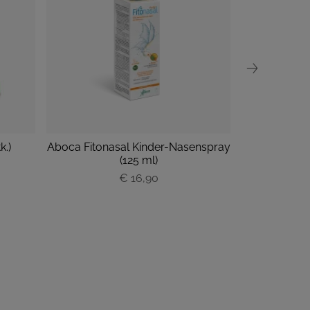
k.)
Aboca Fitonasal Kinder-Nasenspray
Aboca Fitosti
(125 ml)
€ 16,90
P
r
e
i
s