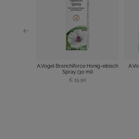
kapseln Forte
A.Vogel Bronchiforce Honig-eibisch
A.Vo
k
Spray (30 ml)
€ 15,90
P
r
e
i
s