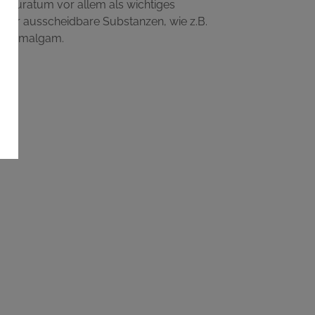
ulfuratum vor allem als wichtiges
hwer ausscheidbare Substanzen, wie z.B.
lem Amalgam.