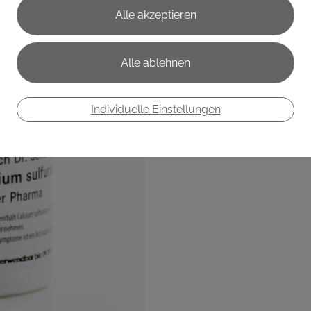
Anwendung findet Calcium s
Ausscheigungsmittel für sc
Schwermetalle, hier vor al
€ 10,30
€ 10,30
/ 100 g
Preis inkl. MwSt.
Individuelle Einstellungen
zzgl. Versandkosten