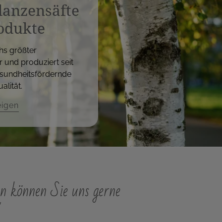
flanzensäfte
odukte
hs größter
r und produziert seit
sundheitsfördernde
alität.
eigen
n können Sie uns gerne
"