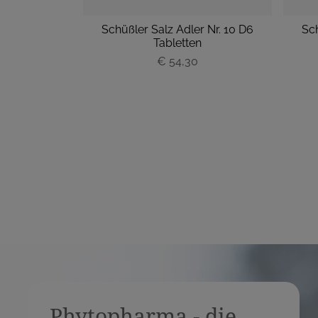
 Nr. 25 D12
Schüßler Salz Adler Nr. 10 D6
Sch
50 g)
Tabletten
€ 54,30
P
r
e
i
s
Phytopharma - die