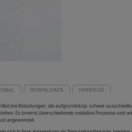
IONAL
DOWNLOADS
HINWEISE
smittel bei Belastungen, die aufgrundnbsp; schwer ausscheid
tehen. Es bremst überschießende oxidative Prozesse und wir
ust angewendet.
ehen sich in ihrer Anwendung als Regulationstherapie, besten