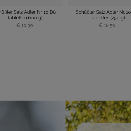
üßler Salz Adler Nr. 10 D6
Schüßler Salz Adler Nr. 1
Tabletten (100 g)
Tabletten (250 g)
€ 10,30
P
€ 18,50
P
r
r
e
e
i
i
s
s