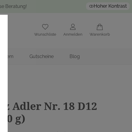
Hoher Kontrast
ose Beratung!
Wunschliste
Anmelden
Warenkorb
nstitem
Gutscheine
Blog
lz Adler Nr. 18 D12
00 g)