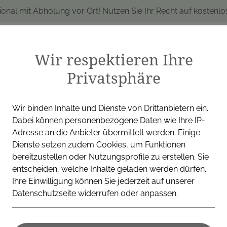
ional mit Abholung vor Ort! Nutzen Sie Ihr Recht auf kostenl
Wir respektieren Ihre
Privatsphäre
produkte
Marken
Alle Produkte
I
Wir binden Inhalte und Dienste von Drittanbietern ein.
Dabei können personenbezogene Daten wie Ihre IP-
Adresse an die Anbieter übermittelt werden. Einige
Dienste setzen zudem Cookies, um Funktionen
ADLER PHARMA GMBH
bereitzustellen oder Nutzungsprofile zu erstellen. Sie
entscheiden, welche Inhalte geladen werden dürfen.
Schüßler Sa
Ihre Einwilligung können Sie jederzeit auf unserer
Datenschutzseite widerrufen oder anpassen.
Tabletten (1