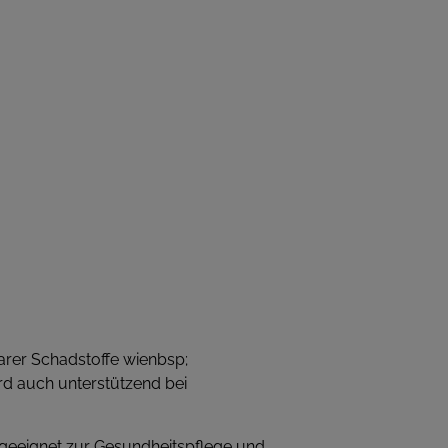
barer Schadstoffe wienbsp;
d auch unterstützend bei
s geeignet zur Gesundheitspflege und