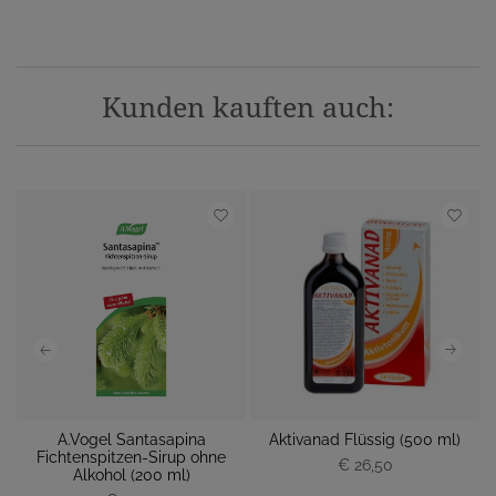
Kunden kauften auch:
A.Vogel Santasapina
Aktivanad Flüssig (500 ml)
Fichtenspitzen-Sirup ohne
€ 26,50
Alkohol (200 ml)
P
P