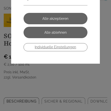
SONNENTOR KRAEUTERHANDELSGMBH
SONNENTOR Bio Sirup
Holunderblüten 00594 500ml
Individuelle Einstellungen
€ 10,00
€ 2,00
/ 100 ml
Preis inkl. MwSt.
zzgl. Versandkosten
BESCHREIBUNG
SICHER & REGIONAL
DOWNLOA