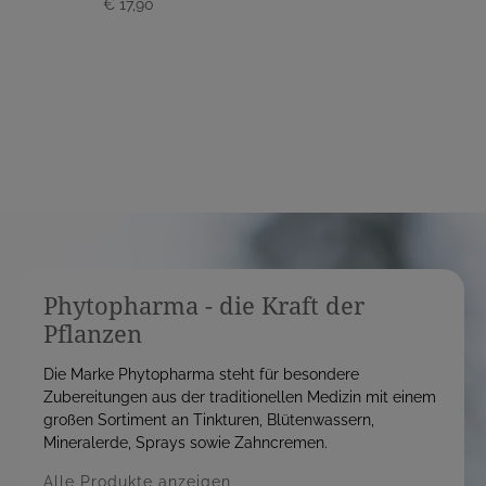
€ 17,90
r
r
e
e
i
i
s
s
Phytopharma - die Kraft der
Pflanzen
Die Marke Phytopharma steht für besondere
Zubereitungen aus der traditionellen Medizin mit einem
großen Sortiment an Tinkturen, Blütenwassern,
Mineralerde, Sprays sowie Zahncremen.
Alle Produkte anzeigen