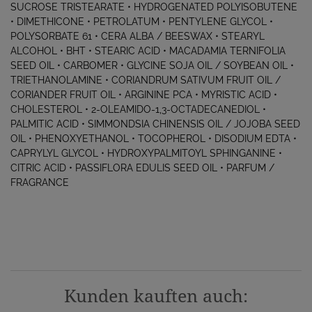
SUCROSE TRISTEARATE • HYDROGENATED POLYISOBUTENE
• DIMETHICONE • PETROLATUM • PENTYLENE GLYCOL •
POLYSORBATE 61 • CERA ALBA / BEESWAX • STEARYL
ALCOHOL • BHT • STEARIC ACID • MACADAMIA TERNIFOLIA
SEED OIL • CARBOMER • GLYCINE SOJA OIL / SOYBEAN OIL •
TRIETHANOLAMINE • CORIANDRUM SATIVUM FRUIT OIL /
CORIANDER FRUIT OIL • ARGININE PCA • MYRISTIC ACID •
CHOLESTEROL • 2-OLEAMIDO-1,3-OCTADECANEDIOL •
PALMITIC ACID • SIMMONDSIA CHINENSIS OIL / JOJOBA SEED
OIL • PHENOXYETHANOL • TOCOPHEROL • DISODIUM EDTA •
CAPRYLYL GLYCOL • HYDROXYPALMITOYL SPHINGANINE •
CITRIC ACID • PASSIFLORA EDULIS SEED OIL • PARFUM /
FRAGRANCE
Kunden kauften auch: