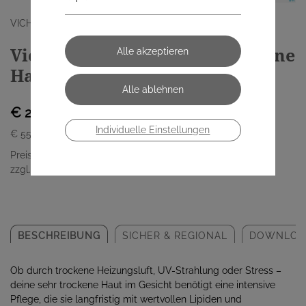
VICHY (COSMETIQUE ACTIVE)
Vichy Nutrilogie 2 Sehr Trockene
Haut 50ml
€ 27,85
Individuelle Einstellungen
€ 55,70
/ 100 ml
Preis inkl. MwSt.
zzgl. Versandkosten
BESCHREIBUNG
SICHER & REGIONAL
DOWNLOA
Ob durch trockene Heizungsluft, UV-Strahlung oder Stress –
deine sehr trockene Haut im Gesicht benötigt eine intensive
Pflege, die sie langfristig mit wertvollen Lipiden und