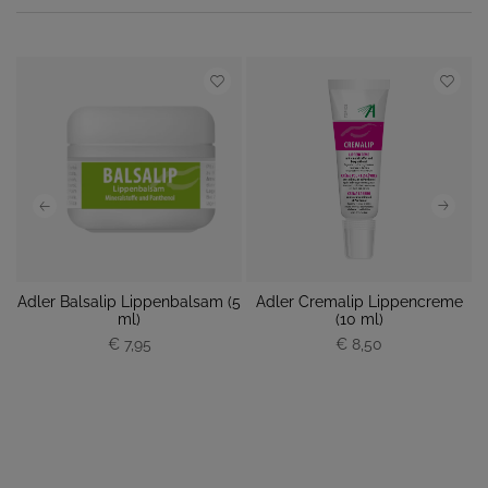
Adler Balsalip Lippenbalsam (5
Adler Cremalip Lippencreme
ml)
(10 ml)
€ 7,95
P
€ 8,50
P
r
r
e
e
i
i
s
s