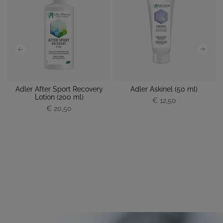
Adler After Sport Recovery
Adler Askinel (50 ml)
Lotion (200 ml)
€ 12,50
€ 20,50
P
P
r
r
e
e
i
i
s
s