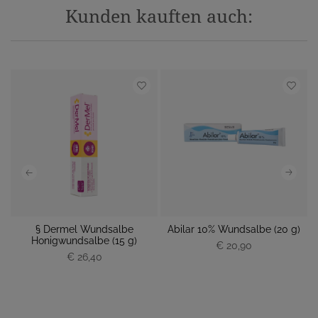
Kunden kauften auch:
§ Dermel Wundsalbe
Abilar 10% Wundsalbe (20 g)
A
Honigwundsalbe (15 g)
€ 20,90
€ 26,40
P
P
r
r
e
e
i
i