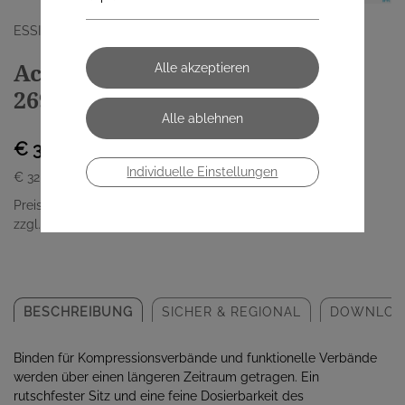
ESSITY AUSTRIA VERTRIEBS GMBH
Acrylastic 2,5m x 10cm Nr
269900 1 Stück
€ 32,70
Individuelle Einstellungen
€ 32,70
/ Stück
Preis inkl. MwSt.
zzgl. Versandkosten
BESCHREIBUNG
SICHER & REGIONAL
DOWNLOA
Binden für Kompressionsverbände und funktionelle Verbände
werden über einen längeren Zeitraum getragen. Ein
rutschfester Sitz und eine feine Dosierbarkeit des