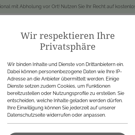
ional mit Abholung vor Ort! Nutzen Sie Ihr Recht auf kostenl
Wir respektieren Ihre
Privatsphäre
produkte
Marken
Alle Produkte
I
Wir binden Inhalte und Dienste von Drittanbietern ein.
Dabei können personenbezogene Daten wie Ihre IP-
Adresse an die Anbieter übermittelt werden. Einige
Dienste setzen zudem Cookies, um Funktionen
ADLER PHARMA GMBH
bereitzustellen oder Nutzungsprofile zu erstellen. Sie
entscheiden, welche Inhalte geladen werden dürfen.
Adler Salbe
Ihre Einwilligung können Sie jederzeit auf unserer
Datenschutzseite widerrufen oder anpassen.
Bindegewebe der Haut
€ 9,00