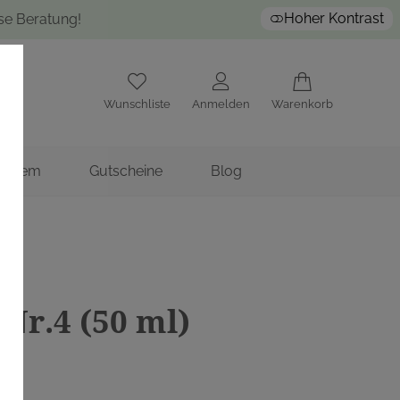
Hoher Kontrast
ose Beratung!
Wunschliste
Anmelden
Warenkorb
nstitem
Gutscheine
Blog
 Nr.4 (50 ml)