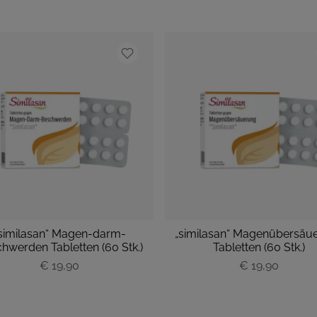
similasan“ Magen-darm-
„similasan“ Magenübersäu
hwerden Tabletten (60 Stk.)
Tabletten (60 Stk.)
P
P
€ 19,90
€ 19,90
r
r
e
e
i
i