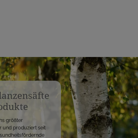
s
flanzensäfte
odukte
hs größter
r und produziert seit
sundheitsfördernde