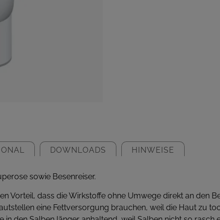
IONAL
DOWNLOADS
HINWEISE
uperose sowie Besenreiser.
h den Vorteil, dass die Wirkstoffe ohne Umwege direkt an d
tstellen eine Fettversorgung brauchen, weil die Haut zu tocken
 in den Salben länger anhaltend, weil Salben nicht so rasch e