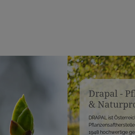
s
s
Drapal - P
& Naturpr
DRAPAL ist Österreic
Pflanzensaftherstelle
1948 hochwertige ge