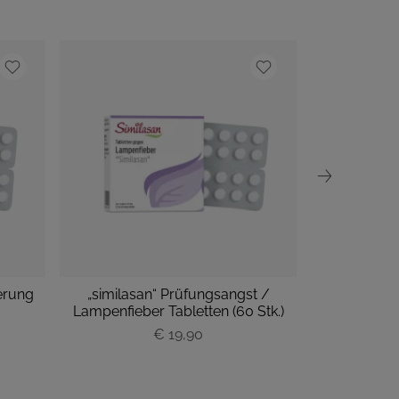
erung
„similasan“ Prüfungsangst /
„similasan“ 
Lampenfieber Tabletten (60 Stk.)
Tabl
P
€ 19,90
r
e
i