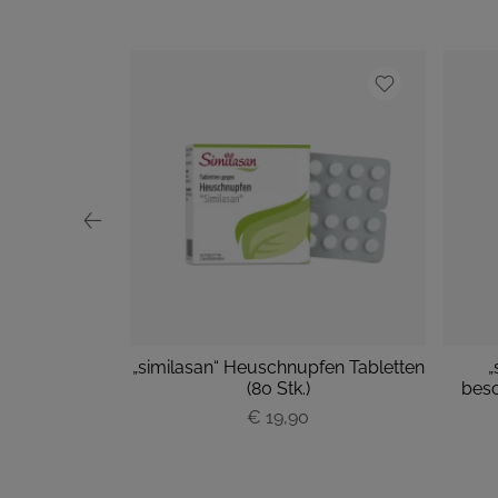
 (50 ml)
„similasan“ Heuschnupfen Tabletten
„
(80 Stk.)
besc
€ 19,90
P
r
e
i