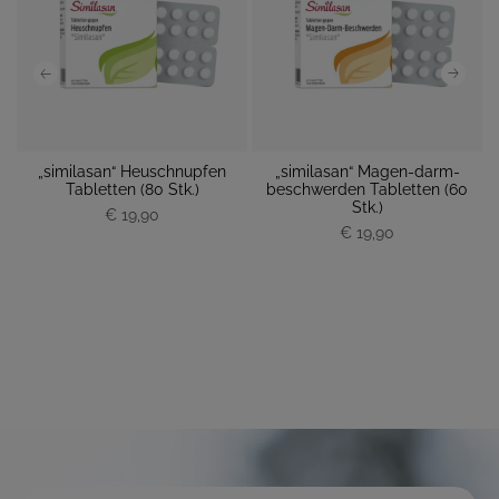
„similasan“ Heuschnupfen
„similasan“ Magen-darm-
 M
Tabletten (80 Stk.)
beschwerden Tabletten (60
M
Stk.)
€ 19,90
P
P
€ 19,90
r
r
e
e
i
i
s
s