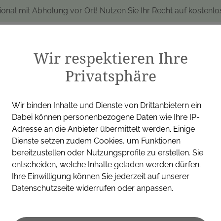
ional mit Abholung vor Ort! Nutzen Sie Ihr Recht auf kostenl
Wir respektieren Ihre
Privatsphäre
produkte
Marken
Alle Produkte
I
Wir binden Inhalte und Dienste von Drittanbietern ein.
Dabei können personenbezogene Daten wie Ihre IP-
Adresse an die Anbieter übermittelt werden. Einige
Dienste setzen zudem Cookies, um Funktionen
Aromatherapie
Oregano Öl Borromäus Apotheke
bereitzustellen oder Nutzungsprofile zu erstellen. Sie
entscheiden, welche Inhalte geladen werden dürfen.
Ihre Einwilligung können Sie jederzeit auf unserer
BORROMÄUS APOTHEKE
Datenschutzseite widerrufen oder anpassen.