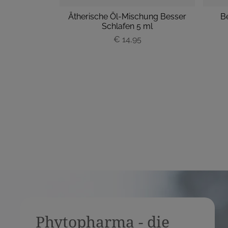
mäus Apotheke
Ätherische Öl-Mischung Besser
B
Schlafen 5 ml
€ 14,95
P
r
e
i
s
Phytopharma - die