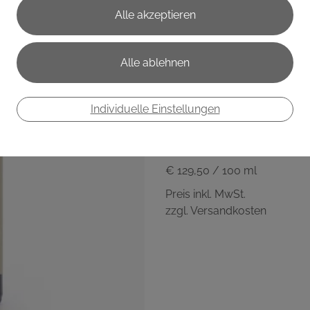
Oregano Öl
Apotheke
• Duftprofil: herb, krautig, w
Individuelle Einstellungen
• Duftwirkung: anregend
€ 12,95
€ 129,50
/ 100 ml
Preis inkl. MwSt.
zzgl. Versandkosten