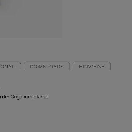
IONAL
DOWNLOADS
HINWEISE
r
n der Origanumpflanze