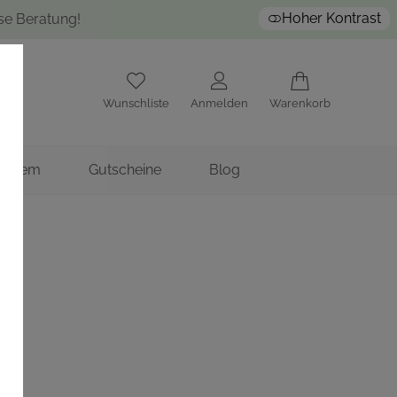
Hoher Kontrast
ose Beratung!
Wunschliste
Anmelden
Warenkorb
nstitem
Gutscheine
Blog