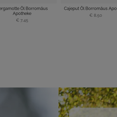
ergamotte Öl Borromäus
Cajeput Öl Borromäus Apo
Apotheke
P
€ 8,50
€ 7,45
P
r
r
e
e
i
i
s
s