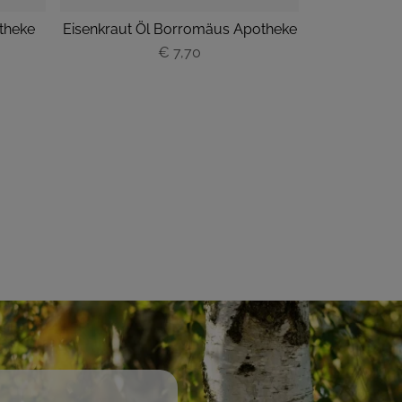
theke
Eisenkraut Öl Borromäus Apotheke
Eukalyptus 
€ 7,70
P
r
e
i
s