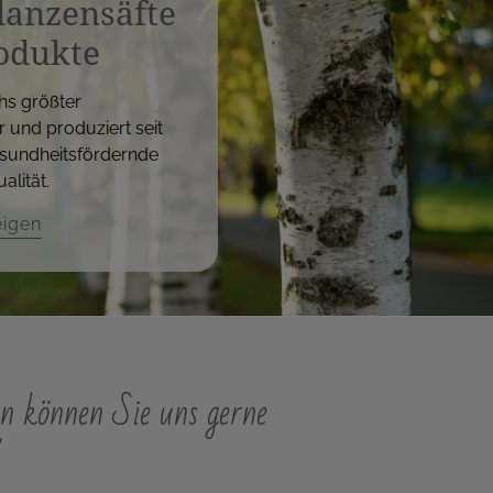
flanzensäfte
odukte
hs größter
r und produziert seit
sundheitsfördernde
alität.
eigen
n können Sie uns gerne
"