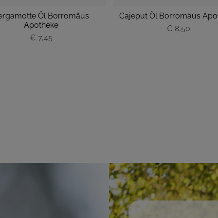
ergamotte Öl Borromäus
Cajeput Öl Borromäus Apo
Apotheke
P
€ 8,50
€ 7,45
P
r
r
e
e
i
i
s
s