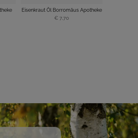
theke
Eisenkraut Öl Borromäus Apotheke
Eukalyptus 
€ 7,70
P
r
e
i
s