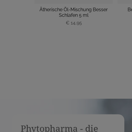
mäus Apotheke
Ätherische Öl-Mischung Besser
B
Schlafen 5 ml
€ 14,95
P
r
e
i
s
Phytopharma - die