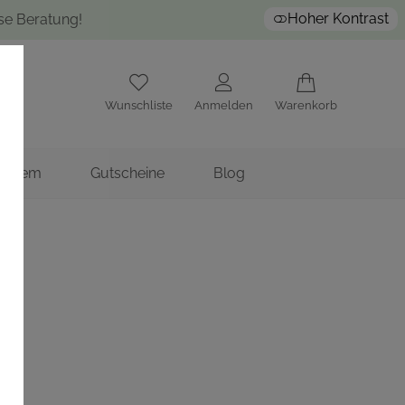
Hoher Kontrast
ose Beratung!
Wunschliste
Anmelden
Warenkorb
nstitem
Gutscheine
Blog