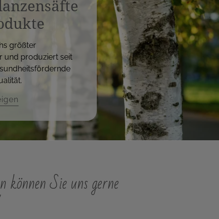
flanzensäfte
odukte
hs größter
r und produziert seit
sundheitsfördernde
alität.
eigen
n können Sie uns gerne
"