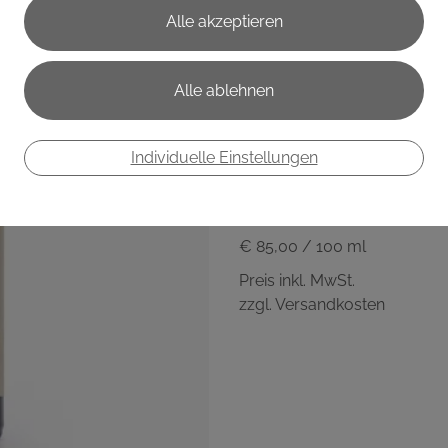
Rosmarin Ö
Apotheke
• Duftprofil: frisch, klar, kraut
Individuelle Einstellungen
• Duftwirkung: erfrischend, vi
€ 8,50
€ 85,00
/ 100 ml
Preis inkl. MwSt.
zzgl. Versandkosten