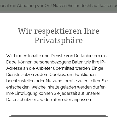
ional mit Abholung vor Ort! Nutzen Sie Ihr Recht auf kostenl
Wir respektieren Ihre
Privatsphäre
produkte
Marken
Alle Produkte
I
Wir binden Inhalte und Dienste von Drittanbietern ein.
Dabei können personenbezogene Daten wie Ihre IP-
Adresse an die Anbieter übermittelt werden. Einige
Dienste setzen zudem Cookies, um Funktionen
Aromatherapie
Rosmarin Öl Borromäus Apotheke
bereitzustellen oder Nutzungsprofile zu erstellen. Sie
entscheiden, welche Inhalte geladen werden dürfen.
Ihre Einwilligung können Sie jederzeit auf unserer
BORROMÄUS APOTHEKE
Datenschutzseite widerrufen oder anpassen.