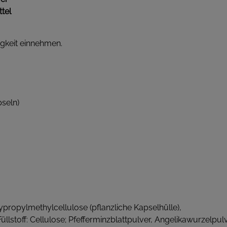
tel
igkeit einnehmen.
seln)
ropylmethylcellulose (pflanzliche Kapselhülle),
Füllstoff: Cellulose; Pfefferminzblattpulver, Angelikawurzelpu