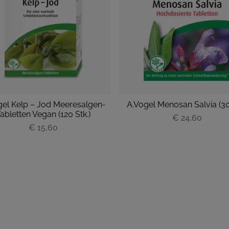
gel Kelp – Jod Meeresalgen-
A.Vogel Menosan Salvia (30 
abletten Vegan (120 Stk.)
P
€ 24,60
€ 15,60
P
r
r
e
e
i
i
s
s