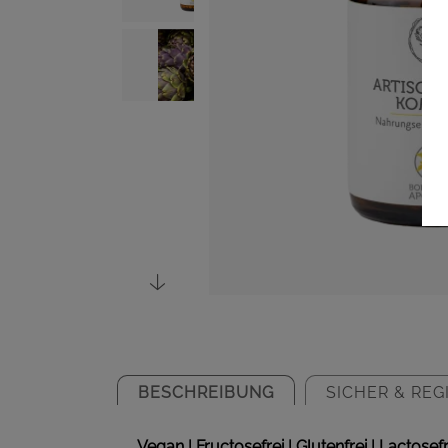
BESCHREIBUNG
SICHER & REG
Vegan | Fructosefrei | Glutenfrei | Lactosef