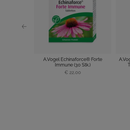
n Ayurveda
A.Vogel Echinaforce® Forte
A.Vo
tk.)
Immune (30 Stk.)
T
P
€ 22,00
r
e
i
s