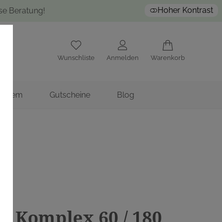
Hoher Kontrast
ose Beratung!
Wunschliste
Anmelden
Warenkorb
nstitem
Gutscheine
Blog
n Komplex 60 / 180