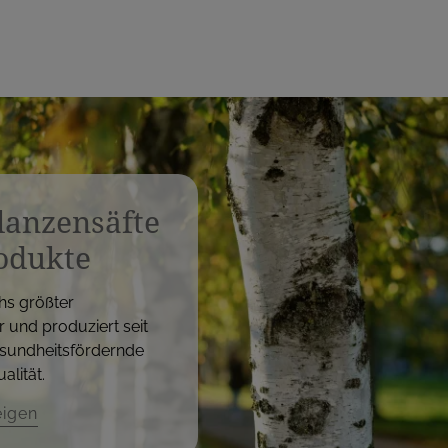
flanzensäfte
odukte
hs größter
r und produziert seit
sundheitsfördernde
alität.
eigen