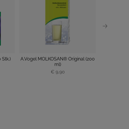
Stk.)
A.Vogel MOLKOSAN® Original (200
A.Vogel MOL
ml)
€ 9,90
P
r
e
i
s