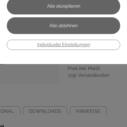
Kapseln
Hochwertiges Nahrungsergän
Unterstützt Galle, Leber, S
Individuelle Einstellungen
€ 21,95
€ 0,37
/ Stück
Preis inkl. MwSt.
zzgl. Versandkosten
IONAL
DOWNLOADS
HINWEISE
rei