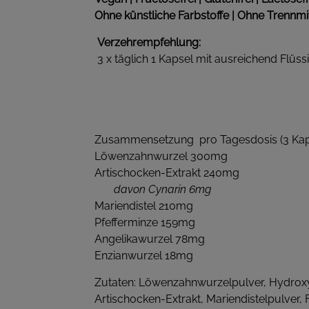
Ohne künstliche Farbstoffe | Ohne Trennmit
Verzehrempfehlung:
3 x täglich 1 Kapsel mit ausreichend Flüss
Zusammensetzung pro Tagesdosis (3 Kap
Löwenzahnwurzel 300mg
Artischocken-Extrakt 240mg
davon Cynarin 6mg
Mariendistel 210mg
Pfefferminze 159mg
Angelikawurzel 78mg
Enzianwurzel 18mg
Zutaten: Löwenzahnwurzelpulver, Hydroxyp
Artischocken-Extrakt, Mariendistelpulver, 