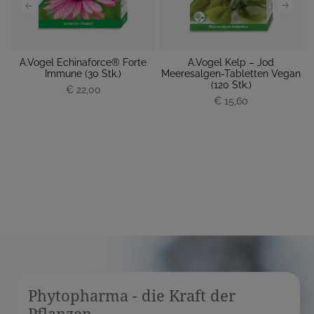
da
A.Vogel Echinaforce® Forte
A.Vogel Kelp – Jod
Immune (30 Stk.)
Meeresalgen-Tabletten Vegan
P
(120 Stk.)
€ 22,00
P
r
€ 15,60
r
e
e
i
i
s
s
Phytopharma - die Kraft der
Pflanzen