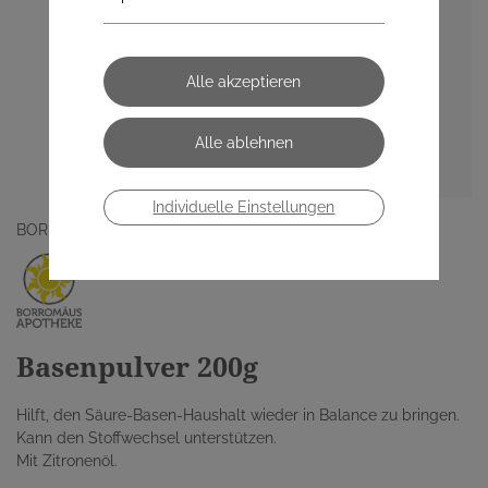
Individuelle Einstellungen
BORROMÄUS APOTHEKE
Basenpulver 200g
Hilft, den Säure-Basen-Haushalt wieder in Balance zu bringen.
Kann den Stoffwechsel unterstützen.
Mit Zitronenöl.