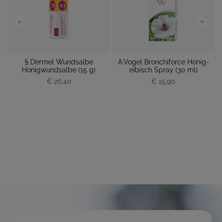
,
§ Dermel Wundsalbe
A.Vogel Bronchiforce Honig-
Honigwundsalbe (15 g)
eibisch Spray (30 ml)
€ 26,40
P
€ 15,90
r
P
e
r
i
e
s
i
s