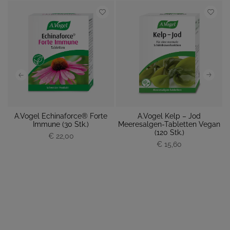
da
A.Vogel Echinaforce® Forte
A.Vogel Kelp – Jod
Immune (30 Stk.)
Meeresalgen-Tabletten Vegan
P
(120 Stk.)
€ 22,00
P
r
€ 15,60
r
e
e
i
i
s
s