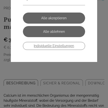
PRO MEDICO HANDELSGMBH
Pure Encapsulations Calcium-
magnesium 90 Kapseln
€ 34,90
Individuelle Einstellungen
€ 0,39
/ Stück
Preis inkl. MwSt.
zzgl. Versandkosten
BESCHREIBUNG
SICHER & REGIONAL
DOWNLOA
Calcium ist im menschlichen Organismus der mengenmäßig
häufigste Mineralstoff, wobei die Versorgung und der Bedarf
sehr individuell sind. Die Bedeutung des Mineralstoffs reicht von