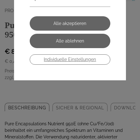
PRO MEDICO HANDELSGMBH
Pure Encapsulations Nutrient
950e 180 Kapseln
€ 84,20
Individuelle Einstellungen
€ 0,47
/ Stück
Preis inkl. MwSt.
zzgl. Versandkosten
BESCHREIBUNG
SICHER & REGIONAL
DOWNLOA
Pure Encapsulations Nutrient 950E (ohne Cu/Fe/Jod)
beinhaltet ein umfangreiches Spektrum an Vitaminen und
Mineralstoffen. Die Verwendung naturidenter, aktivierter