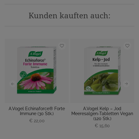
Kunden kauften auch:
da
A.Vogel Echinaforce® Forte
A.Vogel Kelp – Jod
Immune (30 Stk.)
Meeresalgen-Tabletten Vegan
P
(120 Stk.)
€ 22,00
P
r
€ 15,60
r
e
e
i