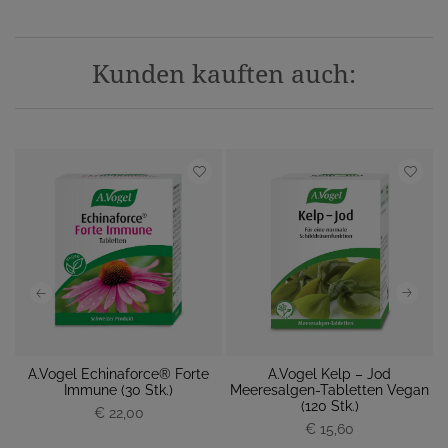
Kunden kauften auch:
da
A.Vogel Echinaforce® Forte
A.Vogel Kelp – Jod
Immune (30 Stk.)
Meeresalgen-Tabletten Vegan
P
(120 Stk.)
€ 22,00
P
r
€ 15,60
r
e