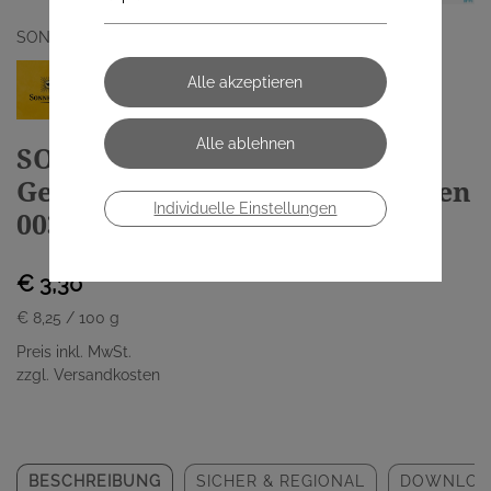
SONNENTOR KRAEUTERHANDELSGMBH
SONNENTOR
Gewürzmischung/bio Lebkuchen
Individuelle Einstellungen
00361 40g
€ 3,30
€ 8,25
/ 100 g
Preis inkl. MwSt.
zzgl. Versandkosten
BESCHREIBUNG
SICHER & REGIONAL
DOWNLOA