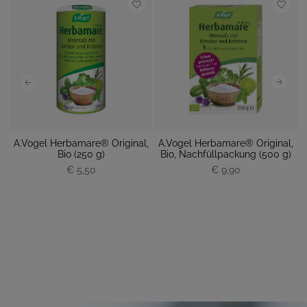
s
A.Vogel Herbamare® Original,
A.Vogel Herbamare® Original,
A
Bio (250 g)
Bio, Nachfüllpackung (500 g)
€ 5,50
P
€ 9,90
P
r
r
e
e
i
i
s
s