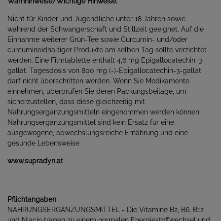
Warnhinweise/Wichtige Hinweise:
Nicht für Kinder und Jugendliche unter 18 Jahren sowie
während der Schwangerschaft und Stillzeit geeignet. Auf die
Einnahme weiterer Grün-Tee sowie Curcumin- und/oder
curcuminoidhaltiger Produkte am selben Tag sollte verzichtet
werden. Eine Filmtablette enthält 4,6 mg Epigallocatechin-3-
gallat. Tagesdosis von 800 mg (-)-Epigallocatechin-3-gallat
darf nicht überschritten werden. Wenn Sie Medikamente
einnehmen, überprüfen Sie deren Packungsbeilage, um
sicherzustellen, dass diese gleichzeitig mit
Nahrungsergänzungsmitteln eingenommen werden können.
Nahrungsergänzungsmittel sind kein Ersatz für eine
ausgewogene, abwechslungsreiche Ernährung und eine
gesunde Lebensweise.
www.supradyn.at
Pflichtangaben
NAHRUNGSERGÄNZUNGSMITTEL - Die Vitamine B2, B6, B12
und Niacin tragen zu einem normalen Energiestoffwechsel und