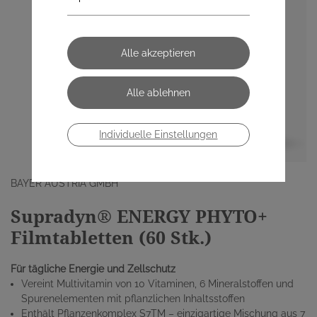
Individuelle Einstellungen
BAYER AUSTRIA GMBH
Supradyn® ENERGY PHYTO+
Filmtabletten (60 Stk.)
Für tägliche Energie und Zellschutz
Vereint Multivitamin von 10 Vitaminen, 6 Mineralstoffen und
Spurenelementen mit pflanzlichen Inhaltsstoffen
Enthält Pflanzenkomplex S7TM – einzigartige Mischung aus 7