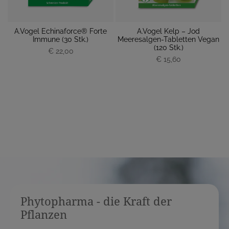
da
A.Vogel Echinaforce® Forte
A.Vogel Kelp – Jod
Immune (30 Stk.)
Meeresalgen-Tabletten Vegan
P
(120 Stk.)
€ 22,00
P
r
€ 15,60
r
e
e
i
i
s
s
Phytopharma - die Kraft der
Pflanzen