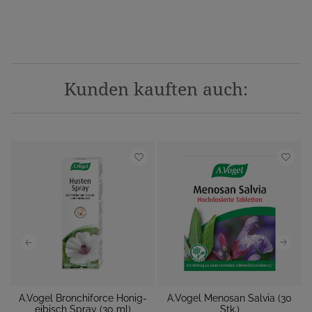
Kunden kauften auch:
n
A.Vogel Bronchiforce Honig-
A.Vogel Menosan Salvia (30
eibisch Spray (30 ml)
Stk.)