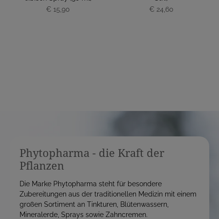
€ 15,90
P
€ 24,60
P
r
r
e
e
i
i
s
s
Phytopharma - die Kraft der
Pflanzen
Die Marke Phytopharma steht für besondere
Zubereitungen aus der traditionellen Medizin mit einem
großen Sortiment an Tinkturen, Blütenwassern,
Mineralerde, Sprays sowie Zahncremen.