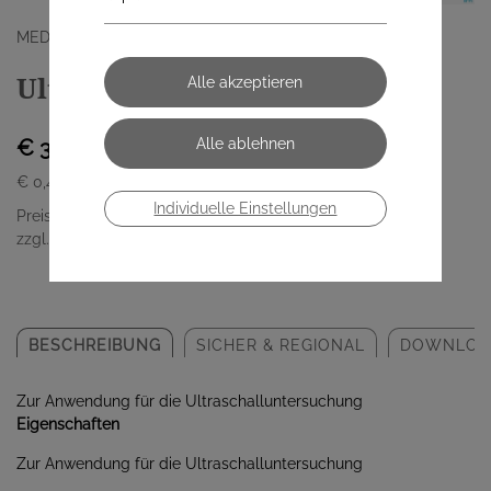
MEDIKA AUSTRIA GMBH
Ultraschallgel Farblos 1000ml
€ 3,95
€ 0,40
/ 100 ml
Individuelle Einstellungen
Preis inkl. MwSt.
zzgl. Versandkosten
BESCHREIBUNG
SICHER & REGIONAL
DOWNLOA
Zur Anwendung für die Ultraschalluntersuchung
Eigenschaften
Zur Anwendung für die Ultraschalluntersuchung