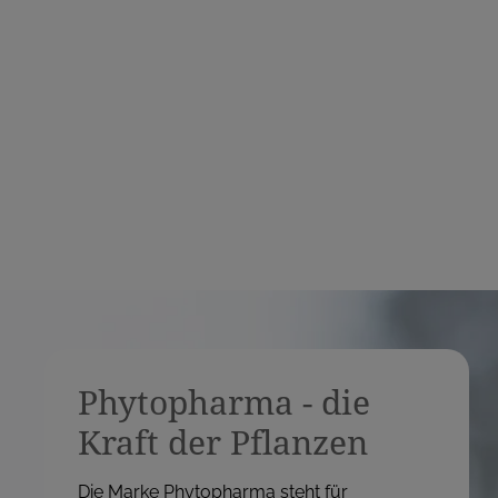
r
e
i
s
Phytopharma - die
Kraft der Pflanzen
Die Marke Phytopharma steht für