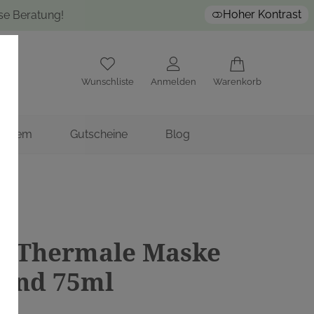
Hoher Kontrast
ose Beratung!
Wunschliste
Anmelden
Warenkorb
nstitem
Gutscheine
Blog
E)
te Thermale Maske
rnd 75ml