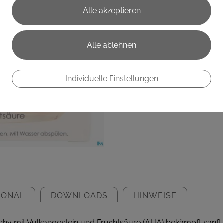
€ 21,00
€ 28,00
/ 100 ml
Preis inkl. MwSt.
zzgl. Versandkosten
Individuelle Einstellungen
IONAL
DOWNLOADS
HINWEISE
hy mit Vulkangestein und Fruchtsäure (AHA) bekämpft sanft 