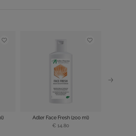
l)
Adler Face Fresh (200 ml)
Adler Gesic
€ 14,80
P