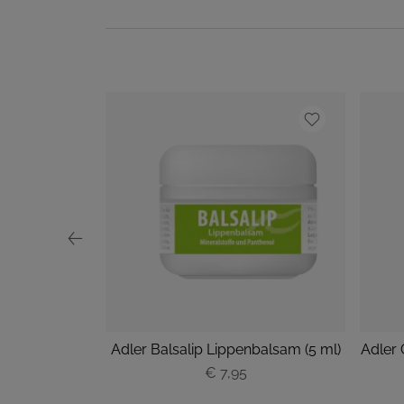
ick (4 g)
Adler Balsalip Lippenbalsam (5 ml)
Adler 
€ 7,95
P