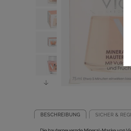
BESCHREIBUNG
SICHER & REG
Die hauterneuernde Mineral-Maske von Vic