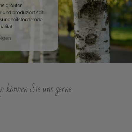
hs größter
r und produziert seit
sundheitsfördernde
alität.
eigen
n können Sie uns gerne
"