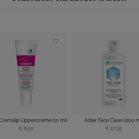
Cremalip Lippencreme (10 ml)
Adler Face Clean (200 m
€ 8,50
€ 17,35
P
P