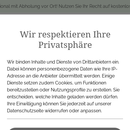
ional mit Abholung vor Ort! Nutzen Sie Ihr Recht auf kostenl
Wir respektieren Ihre
Privatsphäre
produkte
Marken
Alle Produkte
I
Wir binden Inhalte und Dienste von Drittanbietern ein.
Dabei können personenbezogene Daten wie Ihre IP-
Adresse an die Anbieter übermittelt werden. Einige
Dienste setzen zudem Cookies, um Funktionen
VICHY (COSMETIQUE ACTIV
bereitzustellen oder Nutzungsprofile zu erstellen. Sie
entscheiden, welche Inhalte geladen werden dürfen.
Vichy Pure
Ihre Einwilligung können Sie jederzeit auf unserer
Datenschutzseite widerrufen oder anpassen.
Hauterneue