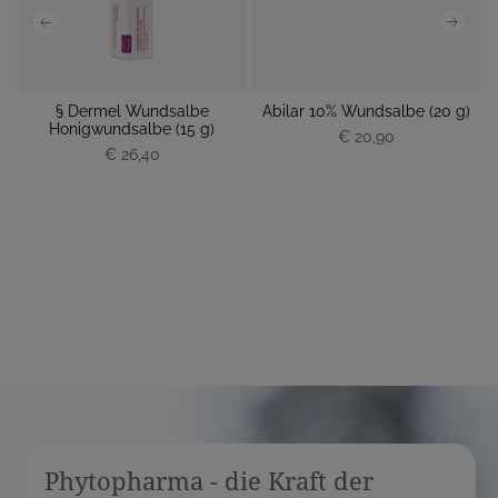
§ Dermel Wundsalbe
Abilar 10% Wundsalbe (20 g)
Honigwundsalbe (15 g)
€ 20,90
€ 26,40
P
P
r
r
e
e
i
i
s
s
Phytopharma - die Kraft der