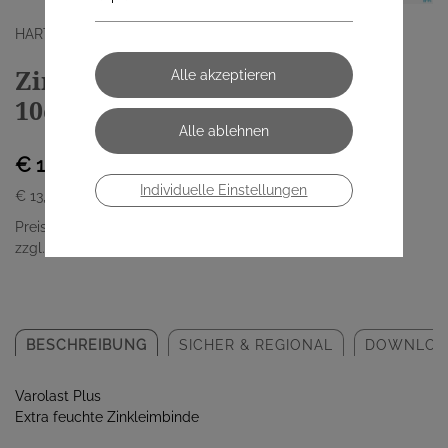
HARTMANN PAUL GMBH
Zinkleimbinden Varolast Plus
10cmx 7m 1 Stück
€ 13,90
Individuelle Einstellungen
€ 13,90
/ Stück
Preis inkl. MwSt.
zzgl. Versandkosten
BESCHREIBUNG
SICHER & REGIONAL
DOWNLOA
Varolast Plus
Extra feuchte Zinkleimbinde