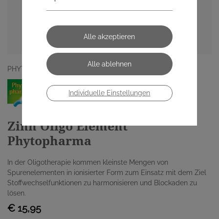
PHYTOPHARMA GMBH
Individuelle Einstellungen
Zinn Oligo Element
Phytopharma
In der Oligotherapie kommen kleinste Mengen von
Spurenelementen in ionisierter Form zum Einsatz mit dem Ziel
Stoffwechselfunktionen zu harmonisieren und Blockaden zu
lösen.
€ 15,95