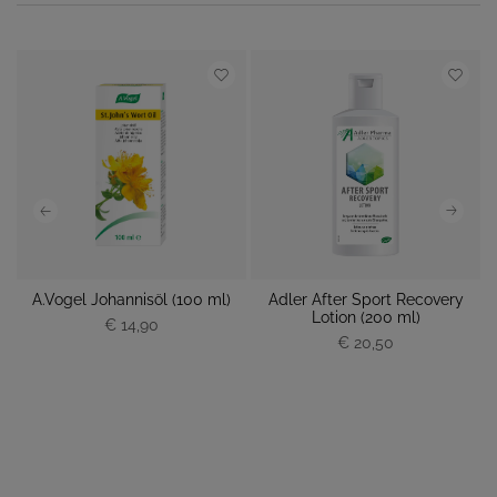
A.Vogel Johannisöl (100 ml)
Adler After Sport Recovery
Lotion (200 ml)
€ 14,90
P
€ 20,50
P
r
r
e
e
i
i
s
s