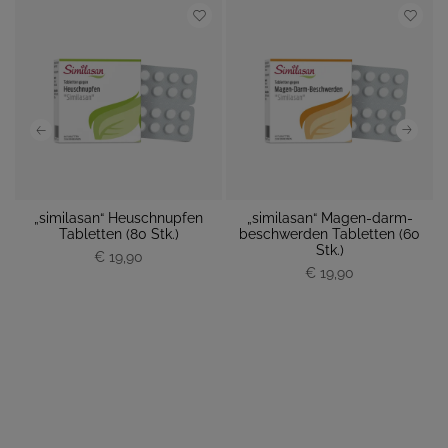
„similasan“ Heuschnupfen
„similasan“ Magen-darm-
 M
Tabletten (80 Stk.)
beschwerden Tabletten (60
M
Stk.)
€ 19,90
P
P
€ 19,90
r
r
e
e
i
i
s
s