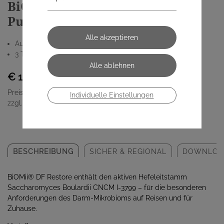
BiOMii® DF Restore Kapseln /
Pulver
Auf Reisen und für Zuhause
3 Tage vor und an jedem Reisetag
€ 18,90
Preis inkl. MwSt.
Individuelle Einstellungen
zzgl. Versandkosten
BESCHREIBUNG
SICHER & REGIONAL
DOWNLOA
BiOMii® DF Restore enthält den aktiven Hefeleitstamm
Saccharomyces Boulardii CNCM I-3799 – für die besonderen
Anforderungen des Darm-Mikrobioms auf Reisen und für
Zuhause.