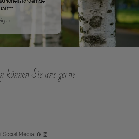
sundheitsfördernde
alität.
eigen
n können Sie uns gerne
"
f Social Media: