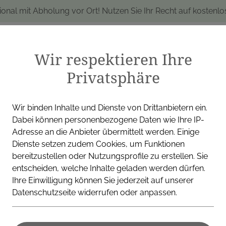
ional mit Abholung vor Ort! Nutzen Sie Ihr Recht auf kostenl
Wir respektieren Ihre
Privatsphäre
produkte
Marken
Alle Produkte
I
Wir binden Inhalte und Dienste von Drittanbietern ein.
Dabei können personenbezogene Daten wie Ihre IP-
Adresse an die Anbieter übermittelt werden. Einige
Dienste setzen zudem Cookies, um Funktionen
P.M.C.HANDELS GMBH
bereitzustellen oder Nutzungsprofile zu erstellen. Sie
entscheiden, welche Inhalte geladen werden dürfen.
Coralcare m
Ihre Einwilligung können Sie jederzeit auf unserer
Datenschutzseite widerrufen oder anpassen.
K2 und D3 6