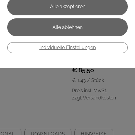
Beschreibung
Nahrungsergänzungsmittel i
und Muskelfunktionen.
Wirkstoffe pro Beutel
Pro Beutel % NRV*
Korallencalcium 525 mg 66
Vitamin D3 5 μg 100%
Individuelle Einstellungen
Vitamin K2 60 μg 80%
*Nutrient reference values
€ 85,50
€ 1,43
/ Stück
Preis inkl. MwSt.
zzgl. Versandkosten
IONAL
DOWNLOADS
HINWEISE