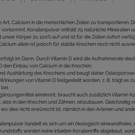
te Art, Calcium in die menschlichen Zellen zu transportieren. D
r vorkommt. Korallenpulver enthält 75 natürliche Mineralien
unser Körper zu 100% auf und ist für die Zellen sofort verfü
Calcium allein ist jedoch für stabile Knochen noch nicht ausre
rfolgt im Darm. Durch Vitamin D wird die Aufnahmerate deutl
n D den Einbau von Calcium in die Knochen.
g und Aushärtung des Knochens und beugt daher Osteoporose 
e Wirkungen von Vitamin D festgestellt worden, z. B. trägt es
bei.
änzungsmittel einnimmt, braucht auch zusätzlich Vitamin K2. 
, also in den Knochen und Zähnen, einzubauen. Gleichzeitig ve
 wo dies nicht erwünscht ist, nämlich in den Arterien und a
lenpulver handelt es sich um ein ökologisch einwandfreies
rundstoffs werden keine intakten Korallenriffe abgebaut, so