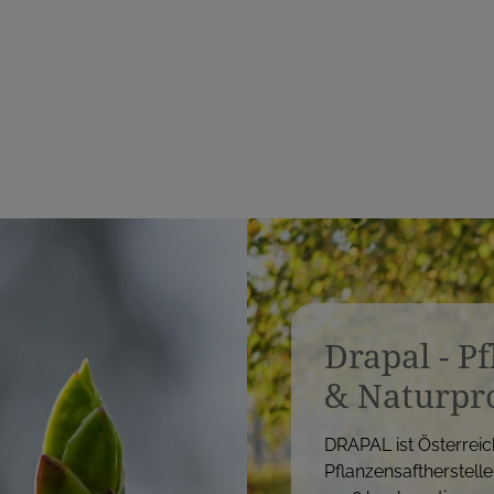
s
Drapal - P
& Naturpr
DRAPAL ist Österreic
Pflanzensaftherstelle