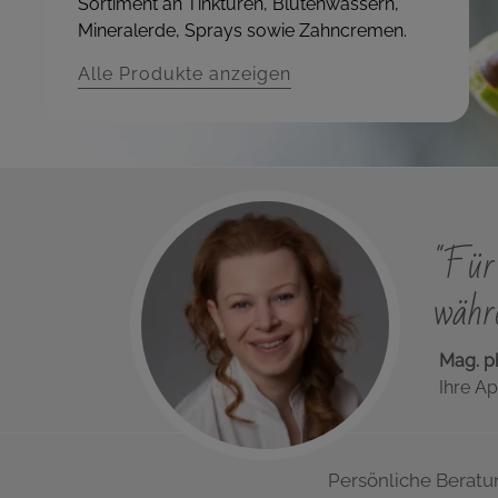
Sortiment an Tinkturen, Blütenwassern,
Mineralerde, Sprays sowie Zahncremen.
Alle Produkte anzeigen
"Für 
währe
Mag. p
Ihre Ap
Persönliche Beratu