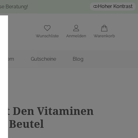
Hoher Kontrast
ose Beratung!
Wunschliste
Anmelden
Warenkorb
nstitem
Gutscheine
Blog
it Den Vitaminen
0 Beutel