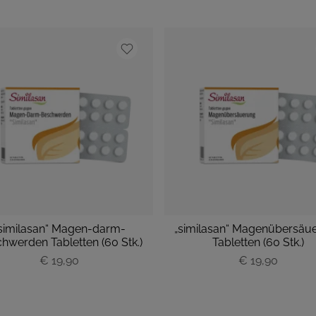
similasan“ Magen-darm-
„similasan“ Magenübersäu
hwerden Tabletten (60 Stk.)
Tabletten (60 Stk.)
P
€ 19,90
P
€ 19,90
r
r
e
e
i
i
s