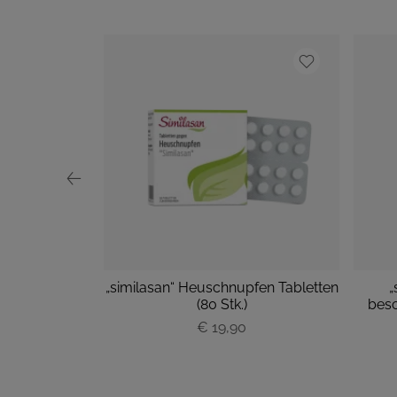
oforte
„similasan“ Heuschnupfen Tabletten
„
hts groß M
(80 Stk.)
besc
ück
€ 19,90
P
r
e
i