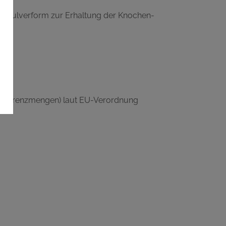
n Pulverform zur Erhaltung der Knochen-
%
 (Referenzmengen) laut EU-Verordnung