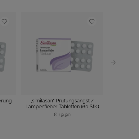
erung
„similasan“ Prüfungsangst /
„similasan“ 
Lampenfieber Tabletten (60 Stk.)
Tabl
€ 19,90
P
r
e