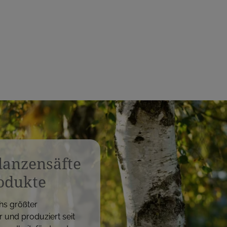
i
s
flanzensäfte
odukte
hs größter
r und produziert seit