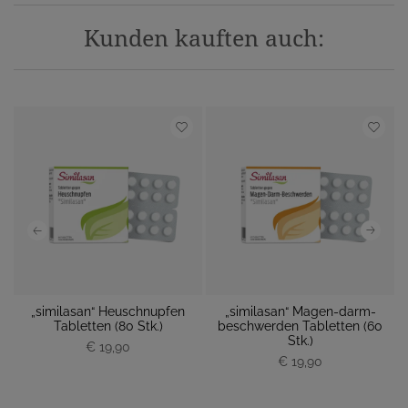
Kunden kauften auch:
„similasan“ Heuschnupfen
„similasan“ Magen-darm-
 M
Tabletten (80 Stk.)
beschwerden Tabletten (60
M
Stk.)
€ 19,90
P
P
€ 19,90
r
r
e
e
i
i