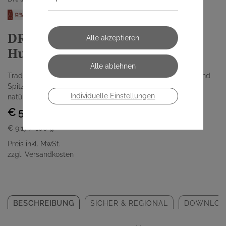
DRAPAL® Tannini
Hustenzuckerl (60 g)
Traditionelles Hustenzuckerl aus Tannenwipferl, Thymian und
Spitzwegerich. Exclusiv und stilvoll in der Metalldose. Nur
Individuelle Einstellungen
natürliche Zutaten.
€ 5,50
€ 9,17
/ 100 g
Preis inkl. MwSt.
zzgl. Versandkosten
BESCHREIBUNG
SICHER & REGIONAL
DOWNLOA