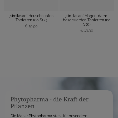
„similasan“ Heuschnupfen
„similasan“ Magen-darm-
 M
Tabletten (80 Stk.)
beschwerden Tabletten (60
M
Stk.)
€ 19,90
P
P
€ 19,90
r
r
e
e
i
i
s
s
Phytopharma - die Kraft der
Pflanzen
Die Marke Phytopharma steht für besondere