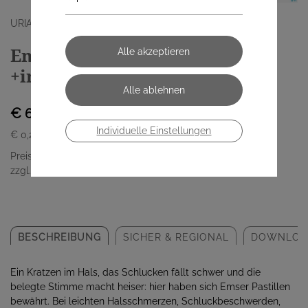
URIACH GERMANY GMBH
Emser Pastillen zuckerfrei
+ingwer 30 Stück
€ 6,35
Individuelle Einstellungen
€ 0,21
/ Stück
Preis inkl. MwSt.
zzgl. Versandkosten
BESCHREIBUNG
SICHER & REGIONAL
DOWNLOA
Ein Kratzen im Hals, das Schlucken fällt schwer und die
belegte Stimme macht heiser: hier haben sich Emser Pastillen
bewährt. Bei leichten Halsschmerzen, Schluckbeschwerden,