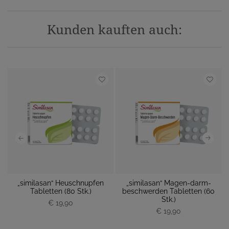
Kunden kauften auch:
„similasan“ Heuschnupfen
„similasan“ Magen-darm-
 M
Tabletten (80 Stk.)
beschwerden Tabletten (60
M
Stk.)
€ 19,90
P
P
€ 19,90
r
r
e
e