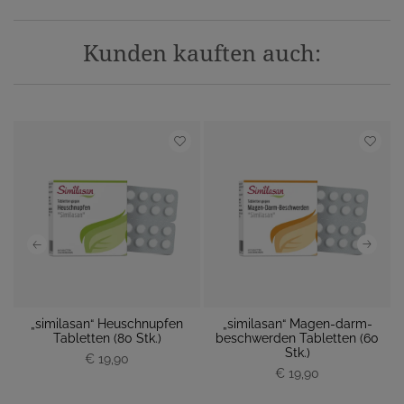
Kunden kauften auch:
„similasan“ Heuschnupfen
„similasan“ Magen-darm-
 M
Tabletten (80 Stk.)
beschwerden Tabletten (60
M
Stk.)
€ 19,90
P
P
€ 19,90
r
r
e
e