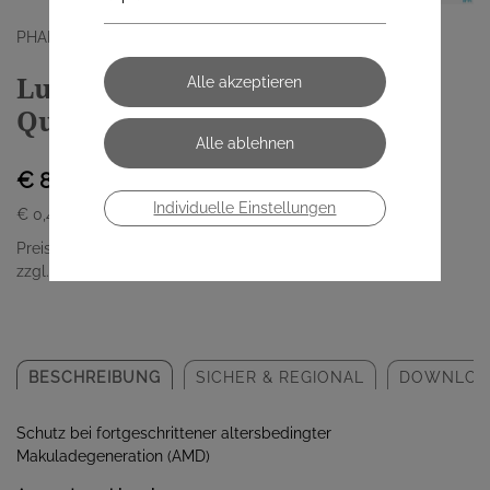
PHARMASELECT HANDELS GMBH
Lutamax Kapseln Areds 2
Quartalspackung 180 Stück
€ 86,30
Individuelle Einstellungen
€ 0,48
/ Stück
Preis inkl. MwSt.
zzgl. Versandkosten
BESCHREIBUNG
SICHER & REGIONAL
DOWNLOA
Schutz bei fortgeschrittener altersbedingter
Makuladegeneration (AMD)