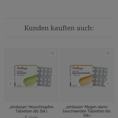
Kunden kauften auch:
„similasan“ Heuschnupfen
„similasan“ Magen-darm-
 M
Tabletten (80 Stk.)
beschwerden Tabletten (60
M
Stk.)
€ 19,90
P
P