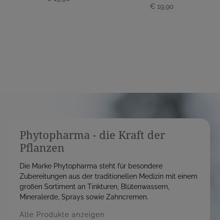
€ 19,90
r
r
e
e
i
i
s
s
Phytopharma - die Kraft der
Pflanzen
Die Marke Phytopharma steht für besondere
Zubereitungen aus der traditionellen Medizin mit einem
großen Sortiment an Tinkturen, Blütenwassern,
Mineralerde, Sprays sowie Zahncremen.
Alle Produkte anzeigen